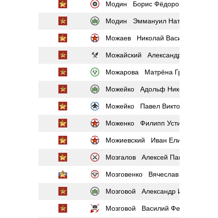
Модин Борис Фёдорович
Модин Эммануил Натанович
Можаев Николай Васильевич
Можайский Александр Сергеевич
Можарова Матрёна Григорьевна
Можейко Адольф Николаевич
Можейко Павел Викторович
Моженко Филипп Устинович
Можиевский Иван Елисеевич
Мозгалов Алексей Павлович
Мозговенко Вячеслав Васильевич
Мозговой Александр Иванович
Мозговой Василий Федотович