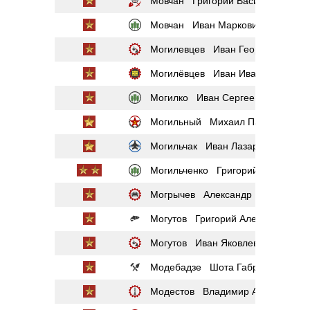
Мовчан Григорий Васильевич
Мовчан Иван Маркович
Могилевцев Иван Георгиевич
Могилёвцев Иван Иванович
Могилко Иван Сергеевич
Могильный Михаил Павлович
Могильчак Иван Лазаревич
Могильченко Григорий Сергеевич
Могрычев Александр Иванович
Могутов Григорий Александрович
Могутов Иван Яковлевич
Модебадзе Шота Габриелович
Модестов Владимир Александро