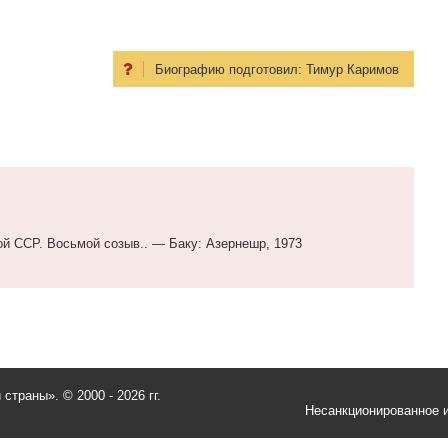
Биографию подготовил:
Тимур Каримов
й ССР. Восьмой созыв.. — Баку: Азернешр, 1973
и страны».
© 2000 - 2026 гг.
Несанкционированное и