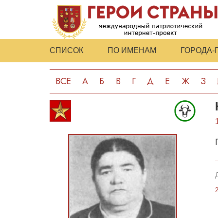
СПИСОК
ПО ИМЕНАМ
ГОРОДА-
ВСЕ
А
Б
В
Г
Д
Е
Ж
З