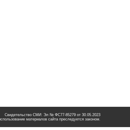
Свидетельство СМИ: Эл № ФС77-85279 от 30.05.2023
спользование материалов сайта преследуется законом.