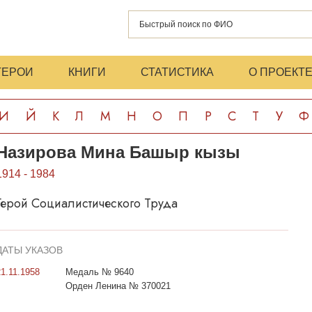
ГЕРОИ
КНИГИ
СТАТИСТИКА
О ПРОЕКТ
И
Й
К
Л
М
Н
О
П
Р
С
Т
У
Ф
Назирова Мина Башыр кызы
1914 - 1984
Герой Социалистического Труда
ДАТЫ УКАЗОВ
21.11.1958
Медаль № 9640
Орден Ленина № 370021