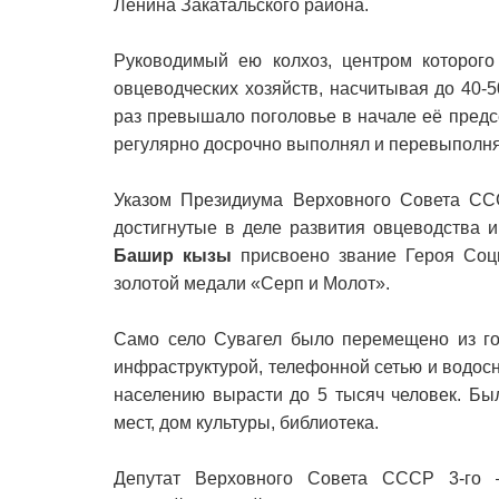
Ленина Закатальского района.
Руководимый ею колхоз, центром которого
овцеводческих хозяйств, насчитывая до 40-50
раз превышало поголовье в начале её предс
регулярно досрочно выполнял и перевыполня
Указом Президиума Верховного Совета СС
достигнутые в деле развития овцеводства 
Башир кызы
присвоено звание Героя Соци
золотой медали «Серп и Молот».
Само село Сувагел было перемещено из гор
инфраструктурой, телефонной сетью и водосн
населению вырасти до 5 тысяч человек. Бы
мест, дом культуры, библиотека.
Депутат Верховного Совета СССР 3-го –