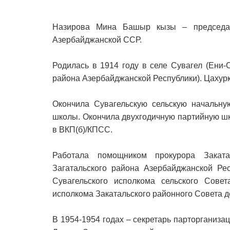
Назирова Мина Башыр кызы – председат
Азербайджанской ССР.
Родилась в 1914 году в селе Сувагел (Ени-С
района Азербайджанской Республики). Цахурк
Окончила Сувагельскую сельскую начальную
школы. Окончила двухгодичную партийную шк
в ВКП(б)/КПСС.
Работала помощником прокурора Закат
Загатальского района Азербайджанской Ре
Сувагельского исполкома сельского Совет
исполкома Закатальского районного Совета д
В 1954-1954 годах – секретарь парторганизац