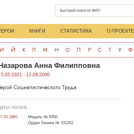
ГЕРОИ
КНИГИ
СТАТИСТИКА
О ПРОЕКТ
И
Й
К
Л
М
Н
О
П
Р
С
Т
У
Ф
Назарова Анна Филипповна
15.05.1921 - 12.09.2000
Герой Социалистического Труда
ДАТЫ УКАЗОВ
07.03.1960
Медаль № 8350
Орден Ленина № 331252