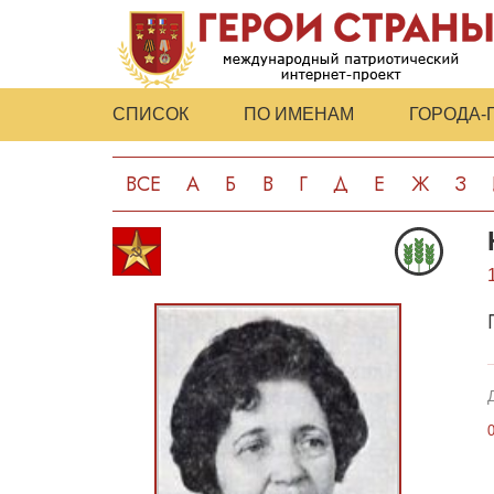
СПИСОК
ПО ИМЕНАМ
ГОРОДА-
ВСЕ
А
Б
В
Г
Д
Е
Ж
З