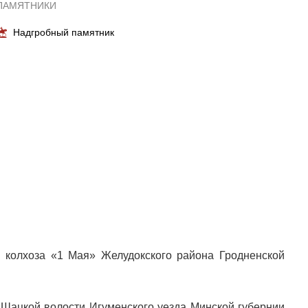
ПАМЯТНИКИ
Надгробный памятник
 колхоза «1 Мая» Желудокского района Гродненской
 Шацкой волости Игуменского уезда Минской губернии