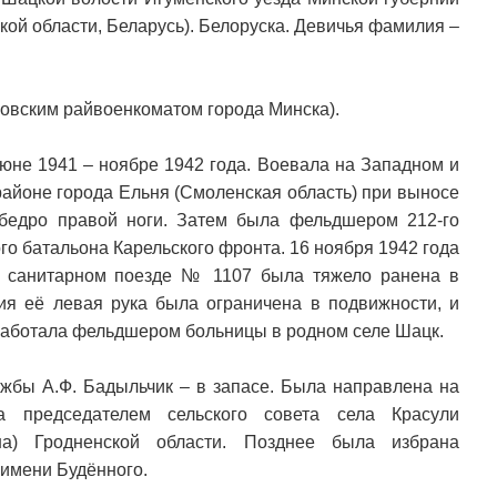
кой области, Беларусь). Белоруска. Девичья фамилия –
ловским райвоенкоматом города Минска).
юне 1941 – ноябре 1942 года. Воевала на Западном и
 районе города Ельня (Смоленская область) при выносе
бедро правой ноги. Затем была фельдшером 212-го
го батальона Карельского фронта. 16 ноября 1942 года
в санитарном поезде № 1107 была тяжело ранена в
ния её левая рука была ограничена в подвижности, и
 работала фельдшером больницы в родном селе Шацк.
ужбы А.Ф. Бадыльчик – в запасе. Была направлена на
а председателем сельского совета села Красули
на) Гродненской области. Позднее была избрана
 имени Будённого.