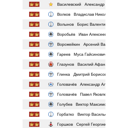
Василевский Александр Михайлови
Волков Владислав Николаевич
Волынов Борис Валентинович
Воробьёв Иван Алексеевич
Ворожейкин Арсений Васильевич
Гареев Муса Гайсинович
Глазунов Василий Афанасьевич
Глинка Дмитрий Борисович
Головачёв Александр Алексеевич
Головачёв Павел Яковлевич
Голубев Виктор Максимович
Горбатко Виктор Васильевич
Горшков Сергей Георгиевич