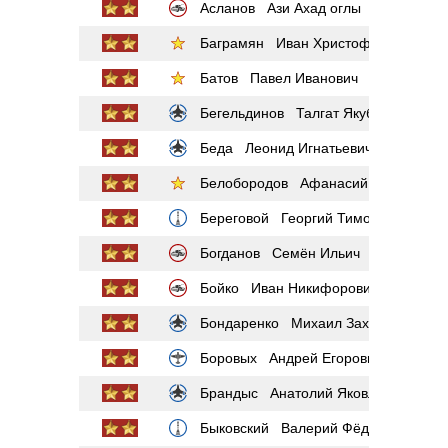
Асланов Ази Ахад оглы
Баграмян Иван Христофорович
Батов Павел Иванович
Бегельдинов Талгат Якубекович
Беда Леонид Игнатьевич
Белобородов Афанасий Павлантьев
Береговой Георгий Тимофеевич
Богданов Семён Ильич
Бойко Иван Никифорович
Бондаренко Михаил Захарович
Боровых Андрей Егорович
Брандыс Анатолий Яковлевич
Быковский Валерий Фёдорович