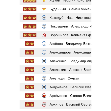
Жуков Георгий Константинович
Будённый Семён Михайлович
Кожедуб Иван Никитович
Покрышкин Александр Иванович
Ворошилов Климент Ефремович
Аксёнов Владимир Викторович
Александров Александр Павлович
Алексенко Владимир Аврамович
Алелюхин Алексей Васильевич
Амет-хан Султан
Андрианов Василий Иванович
Артёменко Степан Елизарович
Архипов Василий Сергеевич