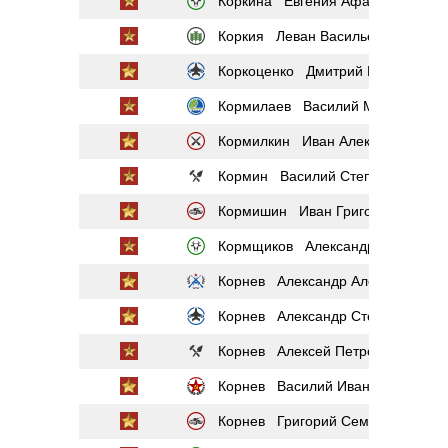
Коркина Евгения Афанасьевна
Коркия Леван Васильевич
Коркоценко Дмитрий Игнатьевич
Кормилаев Василий Михайлович
Кормилкин Иван Алексеевич
Кормин Василий Степанович
Кормишин Иван Григорьевич
Кормщиков Александр Харитоно
Корнев Александр Александрови
Корнев Александр Степанович
Корнев Алексей Петрович
Корнев Василий Иванович
Корнев Григорий Семёнович