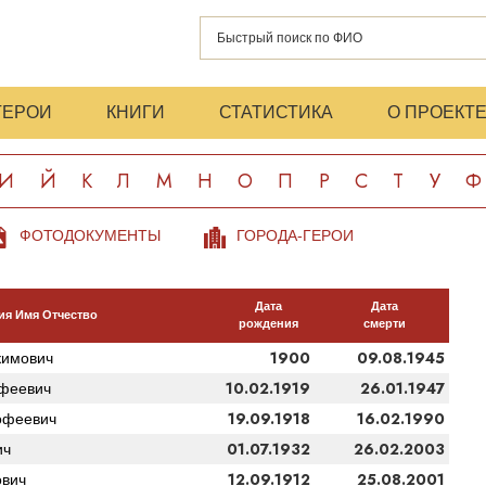
ГЕРОИ
КНИГИ
СТАТИСТИКА
О ПРОЕКТ
И
Й
К
Л
М
Н
О
П
Р
С
Т
У
Ф
ФОТОДОКУМЕНТЫ
ГОРОДА-ГЕРОИ
Дата
Дата
я Имя Отчество
рождения
смерти
1900
09.08.1945
кимович
10.02.1919
26.01.1947
феевич
19.09.1918
16.02.1990
офеевич
01.07.1932
26.02.2003
ич
12.09.1912
25.08.2001
вич