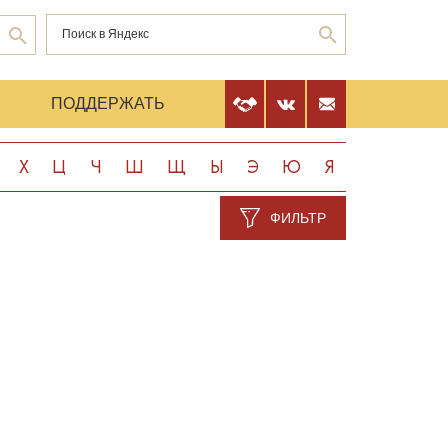
Е
ПОДДЕРЖАТЬ
Х
Ц
Ч
Ш
Щ
Ы
Э
Ю
Я
ФИЛЬТР