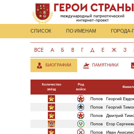
СПИСОК
ПО ИМЕНАМ
ГОРОДА-
ВСЕ
А
Б
В
Г
Д
Е
Ж
З
БИОГРАФИИ
ПАМЯТНИКИ
Количество
Род
Фамили
звёзд
войск
Попов Георгий Евдо
Попов Георгий Тимо
Попов Дмитрий Тим
Попов Егор Сергеев
Попов Иван Анисимо