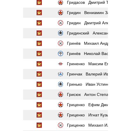
Гридасов Дмитрий Тихонович
Гридин Вениамин Захарович
Гридин Дмитрий Алексеевич
Гридинский Александр Иванови
Гринёв Михаил Андреевич
Гринёв Николай Васильевич
Гриненко Максим Емельянович
Гринчак Валерий Иванович
Гринько Иван Устинович
Грисюк Антон Степанович
Гриценко Ефим Дмитриевич
Гриценко Игнат Кузьмич
Гриценко Михаил Илларионови