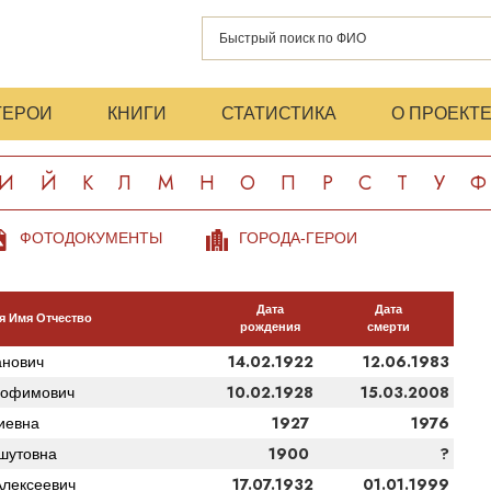
ГЕРОИ
КНИГИ
СТАТИСТИКА
О ПРОЕКТ
И
Й
К
Л
М
Н
О
П
Р
С
Т
У
Ф
ФОТОДОКУМЕНТЫ
ГОРОДА-ГЕРОИ
Дата
Дата
 Имя Отчество
рождения
смерти
14.02.1922
12.06.1983
анович
10.02.1928
15.03.2008
рофимович
1927
1976
иевна
1900
?
шутовна
17.07.1932
01.01.1999
лексеевич