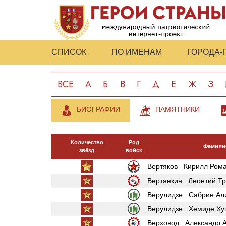
СПИСОК
ПО ИМЕНАМ
ГОРОДА-
ВСЕ
А
Б
В
Г
Д
Е
Ж
З
БИОГРАФИИ
ПАМЯТНИКИ
Количество
Род
Фамилия
звёзд
войск
Вертяков Кирилл Ром
Вертянкин Леонтий Т
Верулидзе Сабрие Ал
Верулидзе Хемиде Ху
Верховод Александр А