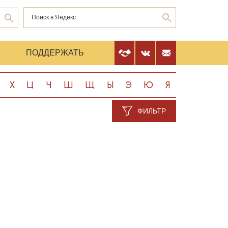
Е
ПОДДЕРЖАТЬ
Х
Ц
Ч
Ш
Щ
Ы
Э
Ю
Я
ФИЛЬТР