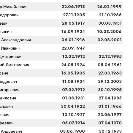
22.06.1918
26.02.1999
р Михайлович
27.11.1905
21.10.1986
ёдорович
28.05.1917
30.03.1951
евич
16.09.1924
10.08.2006
ьевич
06.01.1916
02.08.2001
 Александрович
22.09.1947
 Иванович
12.02.1912
22.12.1995
Дмитриевич
24.05.1924
05.06.1961
ий Дмитриевич
16.05.1905
27.03.1963
ович
11.08.1934
29.12.2003
андрович
07.02.1912
30.10.1995
игорьевич
01.08.1931
27.04.1985
айлович
30.04.1922
01.01.1966
влович
10.10.1927
23.06.1997
ович
05.07.1914
07.04.1970
феевич
03.06.1900
30.12.1973
 Андреевич