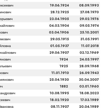
19.06.1924
08.09.1993
ксеевич
28.12.1925
27.08.1970
инович
23.04.1905
29.02.1976
орьевич
04.03.1904
09.05.1974
хайлович
03.04.1906
25.10.2001
мович
29.05.1915
31.05.1991
имович
01.05.1937
11.07.2018
йловна
29.06.1907
02.12.1969
ихайлович
1924
24.05.1997
янович
1925
28.09.1968
ильевич
11.01.1910
26.09.1943
нович
25.04.1930
30.04.2007
риянович
1882
03.01.1960
ич
10.08.1995
18.08.2023
сандрович
18.02.1920
17.03.1989
сеевич
08.11.1907
20.04.1989
Ивановна