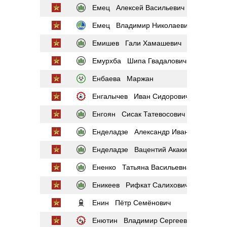
Емец Алексей Васильевич
Емец Владимир Николаевич
Емишев Гали Хамашевич
Емурхба Шипа Гвадалович
Енбаева Маржан
Енгалычев Иван Сидорович
Енгоян Сисак Татевосович
Енделадзе Александр Иванович
Енделадзе Вацентий Акакиевич
Ененко Татьяна Васильевна
Еникеев Рифкат Салихович
Енин Пётр Семёнович
Енютин Владимир Сергеевич