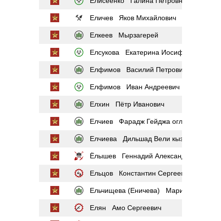
Елисеенко Галина Петровна
Еличев Яков Михайлович
Елкеев Мырзагерей
Елсукова Екатерина Иосифовна
Елфимов Василий Петрович
Елфимов Иван Андреевич
Елхин Пётр Иванович
Елчиев Фарадж Гейджа оглы
Елчиева Дильшад Вели кызы
Ёлышев Геннадий Александрович
Ельцов Константин Сергеевич
Ельчищева (Еничева) Мария Павловна
Елян Амо Сергеевич