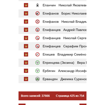
Епанчин Николай Яковлевич
Епифанов Борис Николаевич
Епифанов Николай Владимирович
Епифанцев Андрей Павлович
Епифанцев Николай Сергеевич
Епифанцев Серафим Прохорович
Епишев Владимир Семёнович
Епринцева (Зюзина) Вера Владимиро
Ербягин Александр Иосифович
Ервандян Джемма Суреновна
Всего записей: 37666
Страница 425 из 754