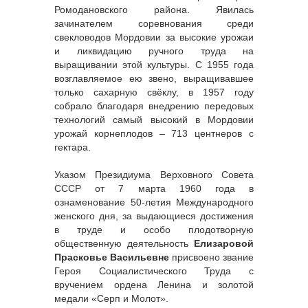
Ромодановского района. Явилась
зачинателем соревнования среди
свекловодов Мордовии за высокие урожаи
и ликвидацию ручного труда на
выращивании этой культуры. С 1955 года
возглавляемое ею звено, выращивавшее
только сахарную свёклу, в 1957 году
собрало благодаря внедрению передовых
технологий самый высокий в Мордовии
урожай корнеплодов – 713 центнеров с
гектара.
Указом Президиума Верховного Совета
СССР от 7 марта 1960 года в
ознаменование 50-летия Международного
женского дня, за выдающиеся достижения
в труде и особо плодотворную
общественную деятельность
Елизаровой
Прасковье Васильевне
присвоено звание
Героя Социалистического Труда с
вручением ордена Ленина и золотой
медали «Серп и Молот».