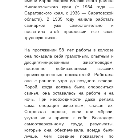
имени Карла Маркса Балаковского района
Нижневолжского края (с 1934 года —
Саратовского края, с 1936 — Саратовской
области). В 1935 году начала работать
свинаркой уже самостоятельно и
посвятила этой профессии всю свою
трудовую жизнь.
На протяжении 58 лет работы в колхозе
она показала себя грамотным, опытным и
дисциплинированным животноводом,
постоянно добивающимся высоких
производственных показателей. Работала
она с раннего утра до позднего вечера.
Порой, когда должна была опороситься
свинья, она оставалась на работе и на
ночь. При необходимости даже делала
сама операции животным, спасая их.
Согревала поросят, если они мёрзли,
укутав их и прижав к себе. Благодаря
самоотверженному труду, результаты,
которые она обеспечивала, всегда были
лучше, чем средние показатели по