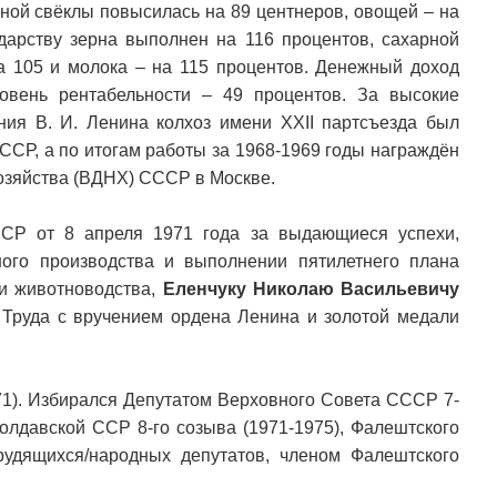
арной свёклы повысилась на 89 центнеров, овощей – на
ударству зерна выполнен на 116 процентов, сахарной
на 105 и молока – на 115 процентов. Денежный доход
ровень рентабельности – 49 процентов. За высокие
ения В. И. Ленина колхоз имени XXII партсъезда был
ССР, а по итогам работы за 1968-1969 годы награждён
озяйства (ВДНХ) СССР в Москве.
СР от 8 апреля 1971 года за выдающиеся успехи,
ного производства и выполнении пятилетнего плана
 и животноводства,
Еленчуку Николаю Васильевичу
 Труда с вручением ордена Ленина и золотой медали
971). Избирался Депутатом Верховного Совета СССР 7-
Молдавской ССР 8-го созыва (1971-1975), Фалештского
рудящихся/народных депутатов, членом Фалештского