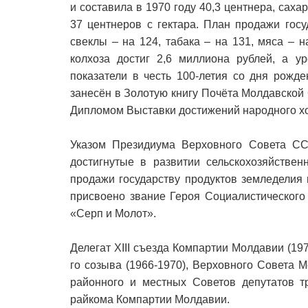
и составила в 1970 году 40,3 центнера, сах
37 центнеров с гектара. План продажи гос
свеклы – на 124, табака – на 131, мяса – 
колхоза достиг 2,6 миллиона рублей, а у
показатели в честь 100-летия со дня рожд
занесён в Золотую книгу Почёта Молдавской 
Дипломом Выставки достижений народного х
Указом Президиума Верховного Совета СС
достигнутые в развитии сельскохозяйствен
продажи государству продуктов земледелия
присвоено звание Героя Социалистического
«Серп и Молот».
Делегат XIII съезда Компартии Молдавии (1
го созыва (1966-1970), Верховного Совета 
районного и местных Советов депутатов т
райкома Компартии Молдавии.