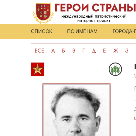
СПИСОК
ПО ИМЕНАМ
ГОРОДА-
ВСЕ
А
Б
В
Г
Д
Е
Ж
З