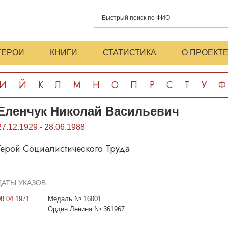
ГЕРОИ
КНИГИ
СТАТИСТИКА
О ПРОЕКТ
И
Й
К
Л
М
Н
О
П
Р
С
Т
У
Ф
Еленчук Николай Васильевич
27.12.1929 - 28.06.1988
Герой Социалистического Труда
ДАТЫ УКАЗОВ
08.04.1971
Медаль № 16001
Орден Ленина № 361967