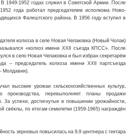
. В 1949-1952 годах служил в Советской Армии. После
952 года работал председателем исполкома Ново-
рудящихся Фалештского района. В 1956 году вступил в
дателя колхоза в селе Новая Челаковка (Новый Чолак)
назывался «колхоз имени ХХІІ съезда КПСС». После
улся в село Новая Челаковка и был избран секретарём
ода – председатель колхоза имени XXII партсъезда
– Молдавии).
чал высокие урожаи сельскохозяйственных культур,
ого производства, перевыполняет планы продажи
и. За успехи, достигнутые в повышении урожайности,
ой свёклы, по итогам семилетки (1959-1965) награждён
йность зерновых повысилась на 9,9 центнера с гектара