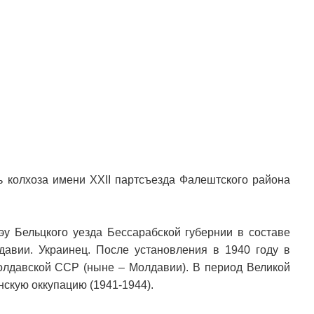
ь колхоза имени XXII партсъезда Фалештского района
эу Бельцкого уезда Бессарабской губернии в составе
авии. Украинец. После установления в 1940 году в
олдавской ССР (ныне – Молдавии). В период Великой
скую оккупацию (1941-1944).