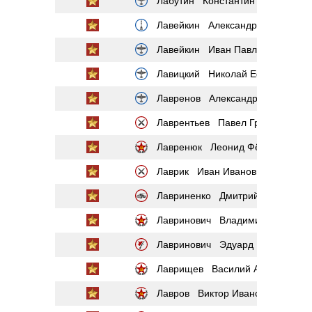
Лабутин Константин Алексеевич
Лавейкин Александр Иванович
Лавейкин Иван Павлович
Лавицкий Николай Ефимович
Лавренов Александр Филиппови
Лаврентьев Павел Григорьевич
Лавренюк Леонид Фёдорович
Лаврик Иван Иванович
Лавриненко Дмитрий Фёдорови
Лавринович Владимир Степано
Лавринович Эдуард Викторович
Лаврищев Василий Алексеевич
Лавров Виктор Иванович