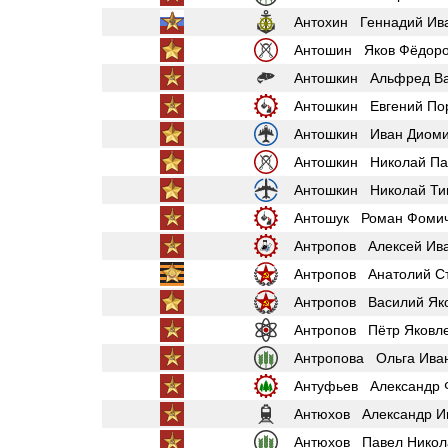
Антохин Геннадий Ив
Антошин Яков Фёдоро
Антошкин Альфред Ва
Антошкин Евгений По
Антошкин Иван Диоми
Антошкин Николай Па
Антошкин Николай Т
Антошук Роман Фоми
Антропов Алексей Ив
Антропов Анатолий С
Антропов Василий Як
Антропов Пётр Яковл
Антропова Ольга Ива
Антуфьев Александр 
Антюхов Александр И
Антюхов Павел Никол