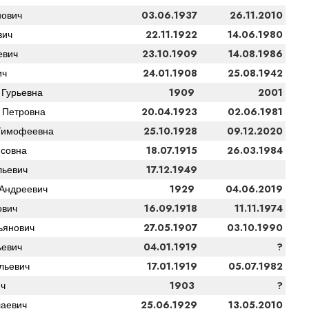
03.06.1937
26.11.2010
ович
22.11.1922
14.06.1980
вич
23.10.1909
14.08.1986
евич
24.01.1908
25.08.1942
ич
1909
2001
 Гурьевна
20.04.1923
02.06.1981
 Петровна
25.10.1928
09.12.2020
Тимофеевна
18.07.1915
26.03.1984
совна
17.12.1949
льевич
1929
04.06.2019
Андреевич
16.09.1918
11.11.1974
ович
27.05.1907
03.10.1990
ьянович
04.01.1919
?
ьевич
17.01.1919
05.07.1982
льевич
1903
?
ич
25.06.1929
13.05.2010
лаевич