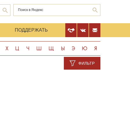
Е
ПОДДЕРЖАТЬ
Х
Ц
Ч
Ш
Щ
Ы
Э
Ю
Я
ФИЛЬТР