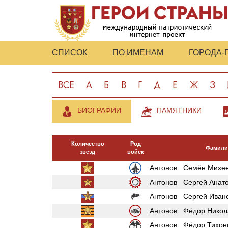
СПИСОК
ПО ИМЕНАМ
ГОРОДА-
ВСЕ
А
Б
В
Г
Д
Е
Ж
З
БИОГРАФИИ
ПАМЯТНИКИ
Количество
Род
Фамили
звёзд
войск
Антонов Семён Михе
Антонов Сергей Анат
Антонов Сергей Иван
Антонов Фёдор Никол
Антонов Фёдор Тихон