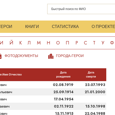
ГЕРОИ
КНИГИ
СТАТИСТИКА
О ПРОЕКТ
И
Й
К
Л
М
Н
О
П
Р
С
Т
У
Ф
ФОТОДОКУМЕНТЫ
ГОРОДА-ГЕРОИ
Дата
Дата
я Имя Отчество
рождения
смерти
02.08.1919
23.07.1993
евич
25.09.1914
21.01.2000
ольевич
17.04.1954
ович
02.11.1922
15.10.1998
аевич
15.11.1915
22.04.1988
ович