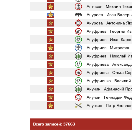
Антясов Михаил Тихо
Ануреев Иван Валерь
Анурова Антонина Як
Ануфриев Георгий Ив
Ануфриев Иван Карпо
Ануфриев Митрофан 
Ануфриев Николай Ив
Ануфриева Александр
Ануфриева Ольга Сер
Ануфриенко Василий
Анучин Афанасий Про
Анучин Геннадий Фёд
Анучкин Петр Яковле
Всего записей: 37663