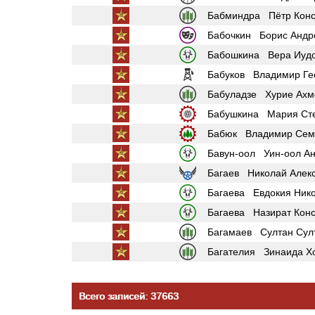
Бабминдра Пётр Конс
Бабочкин Борис Андр
Бабошкина Вера Иуд
Бабуков Владимир Ге
Бабуладзе Хурие Ахм
Бабушкина Мария Ст
Бабюк Владимир Сем
Бавун-оол Уин-оол А
Багаев Николай Алек
Багаева Евдокия Ник
Багаева Назират Конс
Багамаев Султан Сул
Багателия Зинаида Х
Всего записей: 37663