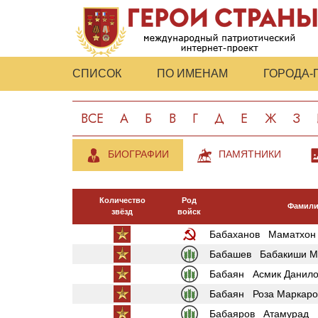
СПИСОК
ПО ИМЕНАМ
ГОРОДА-
ВСЕ
А
Б
В
Г
Д
Е
Ж
З
БИОГРАФИИ
ПАМЯТНИКИ
Количество
Род
Фамили
звёзд
войск
Бабаханов Маматхон
Бабашев Бабакиши М
Бабаян Асмик Данило
Бабаян Роза Маркаро
Бабаяров Атамурад