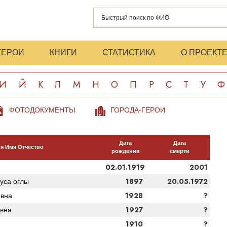
ГЕРОИ
КНИГИ
СТАТИСТИКА
О ПРОЕКТ
И
Й
К
Л
М
Н
О
П
Р
С
Т
У
Ф
ФОТОДОКУМЕНТЫ
ГОРОДА-ГЕРОИ
Дата
Дата
я Имя Отчество
рождения
смерти
02.01.1919
2001
1897
20.05.1972
уса оглы
1928
?
вна
1927
?
вна
1910
?