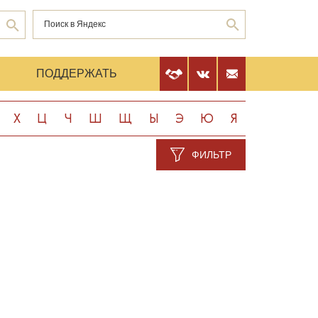
Е
ПОДДЕРЖАТЬ
Х
Ц
Ч
Ш
Щ
Ы
Э
Ю
Я
ФИЛЬТР