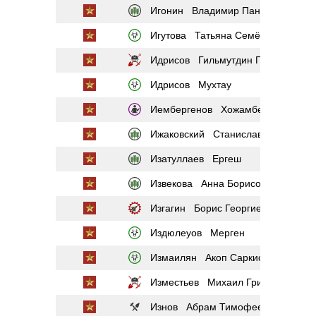
Игонин Владимир Панфилович
Игутова Татьяна Семёновна
Идрисов Гильмутдин Гайфутдино
Идрисов Мухтау
Иембергенов Хожамберген
Ижаковский Станислав Яковлевич
Изатуллаев Ергеш
Извекова Анна Борисовна
Изгагин Борис Георгиевич
Издюлеуов Мерген
Измаилян Акоп Саркисович
Изместьев Михаил Григорьевич
Изнов Абрам Тимофеевич