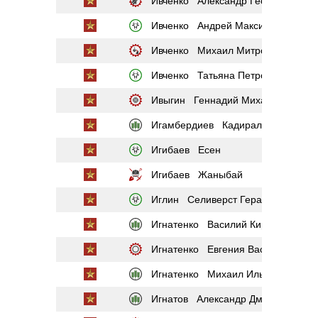
Ивченко Александр Георгиевич
Ивченко Андрей Максимович
Ивченко Михаил Митрофанович
Ивченко Татьяна Петровна
Ивыгин Геннадий Михайлович
Игамбердиев Кадирали
Игибаев Есен
Игибаев Жаныбай
Иглин Селиверст Герасимович
Игнатенко Василий Кириллович
Игнатенко Евгения Васильевна
Игнатенко Михаил Ильич
Игнатов Александр Дмитриевич