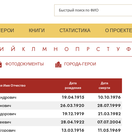
ГЕРОИ
КНИГИ
СТАТИСТИКА
О ПРОЕКТ
И
Й
К
Л
М
Н
О
П
Р
С
Т
У
Ф
ФОТОДОКУМЕНТЫ
ГОРОДА-ГЕРОИ
Дата
Дата
я Имя Отчество
рождения
смерти
19.04.1915
10.10.1976
андрович
26.03.1920
28.07.1999
нович
19.12.1919
21.03.1982
дорович
28.04.1922
07.07.2004
еевич
13.03.1916
11.05.1969
горович