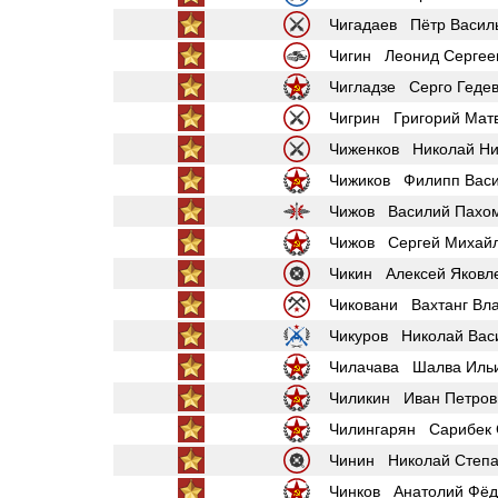
Чигадаев Пётр Васил
Чигин Леонид Сергее
Чигладзе Серго Геде
Чигрин Григорий Мат
Чиженков Николай Ни
Чижиков Филипп Васи
Чижов Василий Пахо
Чижов Сергей Михай
Чикин Алексей Яковл
Чиковани Вахтанг Вл
Чикуров Николай Вас
Чилачава Шалва Иль
Чиликин Иван Петров
Чилингарян Сарибек 
Чинин Николай Степа
Чинков Анатолий Фёд