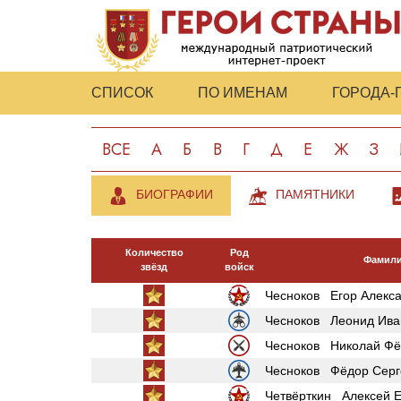
СПИСОК
ПО ИМЕНАМ
ГОРОДА-
ВСЕ
А
Б
В
Г
Д
Е
Ж
З
БИОГРАФИИ
ПАМЯТНИКИ
Количество
Род
Фамили
звёзд
войск
Чесноков Егор Алекс
Чесноков Леонид Ива
Чесноков Николай Фё
Чесноков Фёдор Серг
Четвёрткин Алексей Е