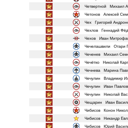
Четвертной Михаил А
Четонов Алексей Сем
Чех Григорий Андрон
Чехлов Геннадий Фёд
Чехов Иван Митрофа
Чечелашвили Отари Г
Чеченев Михаил Сем
Чечётко Николай Кар
Чечнева Марина Пав
Чечулин Владимир И
Чечулин Иван Павлов
Чечулин Николай Вас
Чещарин Иван Васил
Чибисов Конон Никол
Чибисов Никандр Евл
Чибисов Юрий Васил