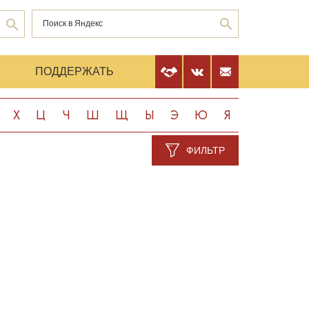
Е
ПОДДЕРЖАТЬ
Х
Ц
Ч
Ш
Щ
Ы
Э
Ю
Я
ФИЛЬТР