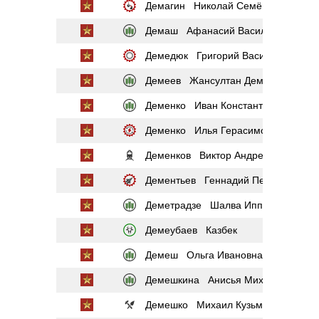
Демагин Николай Семёнович
Демаш Афанасий Васильевич
Демедюк Григорий Васильевич
Демеев Жансултан Демеевич
Деменко Иван Константинович
Деменко Илья Герасимович
Деменков Виктор Андреевич
Дементьев Геннадий Петрович
Деметрадзе Шалва Ипполитович
Демеубаев Казбек
Демеш Ольга Ивановна
Демешкина Анисья Михайловна
Демешко Михаил Кузьмич