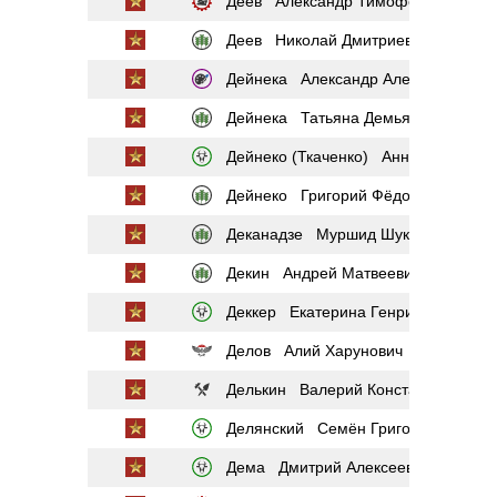
Деев Александр Тимофеевич
Деев Николай Дмитриевич
Дейнека Александр Александрович
Дейнека Татьяна Демьяновна
Дейнеко (Ткаченко) Анна Ивановна
Дейнеко Григорий Фёдорович
Деканадзе Муршид Шукриевич
Декин Андрей Матвеевич
Деккер Екатерина Генриховна
Делов Алий Харунович
Делькин Валерий Константинович
Делянский Семён Григорьевич
Дема Дмитрий Алексеевич