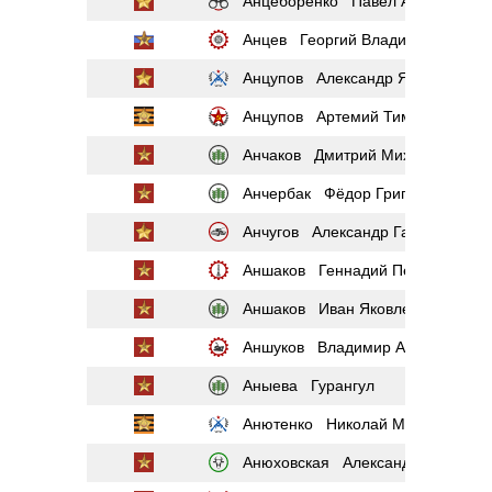
Анцеборенко Павел Афанасьеви
Анцев Георгий Владимирович
Анцупов Александр Яковлевич
Анцупов Артемий Тимофеевич
Анчаков Дмитрий Михайлович
Анчербак Фёдор Григорьевич
Анчугов Александр Галактионови
Аншаков Геннадий Петрович
Аншаков Иван Яковлевич
Аншуков Владимир Афанасьеви
Аныева Гурангул
Анютенко Николай Максимович
Анюховская Александра Антоно