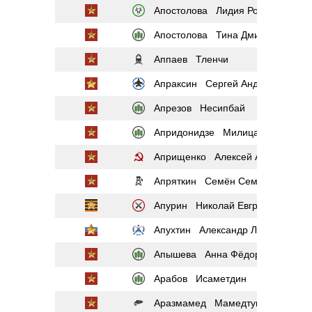
Апостолова Лидия Романовна
Апостолова Тина Дмитриевна
Аппаев Тленчи
Апраксин Сергей Андреевич
Апрезов Несипбай
Апридонидзе Милица Николаевн
Априщенко Алексей Антонович
Апряткин Семён Семёнович
Апурин Николай Евграфович
Апухтин Александр Леонидович
Апышева Анна Фёдоровна
Арабов Исаметдин
Аразмамед Мамедтувак оглы