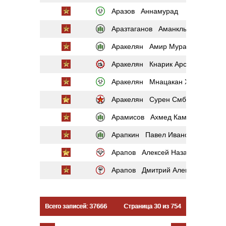
Аразов Аннамурад
Аразтаганов Аманклыч
Аракелян Амир Мурадович
Аракелян Кнарик Арсеновна
Аракелян Мнацакан Хачатурови
Аракелян Сурен Смбатович
Арамисов Ахмед Камбулатович
Арапкин Павел Иванович
Арапов Алексей Назарович
Арапов Дмитрий Алексеевич
Всего записей: 37666
Страница 30 из 754