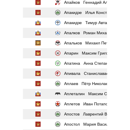
Апайков Геннадий Александрови
Апакидзе Илья Константинович
Апакидзе Тимур Автандилович
Апалков Роман Михайлович
Апальков Михаил Петрович
Апарин Максим Григорьевич
Апатина Анна Степановна
Апивала Станиславас Петрович
Аплаев Пётр Николаевич
Аплеталин Максим Сергеевич
Аплетов Иван Потапович
Апостов Лаврентий Васильевич
Апостол Мария Васильевна