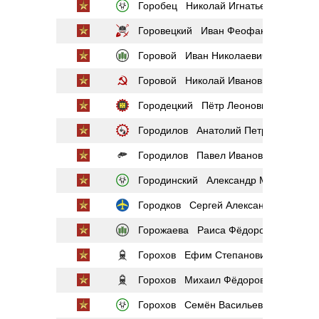
Горобец Николай Игнатьевич
Горовецкий Иван Феофанович
Горовой Иван Николаевич
Горовой Николай Иванович
Городецкий Пётр Леонович
Городилов Анатолий Петрович
Городилов Павел Иванович
Городинский Александр Матвеевич
Городков Сергей Александрович
Горожаева Раиса Фёдоровна
Горохов Ефим Степанович
Горохов Михаил Фёдорович
Горохов Семён Васильевич