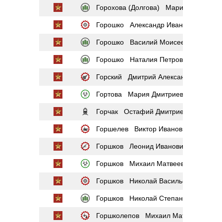
Горохова (Долгова) Мария Михайло
Горошко Александр Иванович
Горошко Василий Моисеевич
Горошко Наталия Петровна
Горский Дмитрий Александрович
Гортова Мария Дмитриевна
Горчак Остафий Дмитриевич
Горшелев Виктор Иванович
Горшков Леонид Иванович
Горшков Михаил Матвеевич
Горшков Николай Васильевич
Горшков Николай Степанович
Горшколепов Михаил Матвеевич