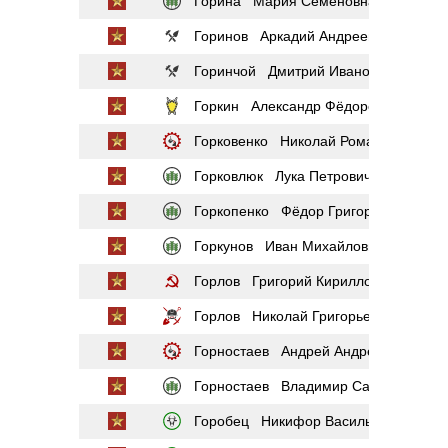
Горина Мария Семёновна
Горинов Аркадий Андреевич
Горинчой Дмитрий Иванович
Горкин Александр Фёдорович
Горковенко Николай Романович
Горковлюк Лука Петрович
Горкопенко Фёдор Григорьевич
Горкунов Иван Михайлович
Горлов Григорий Кириллович
Горлов Николай Григорьевич
Горностаев Андрей Андреевич
Горностаев Владимир Савельевич
Горобец Никифор Васильевич