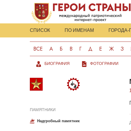
СПИСОК
ПО ИМЕНАМ
ГОРОДА-
ВСЕ
А
Б
В
Г
Д
Е
Ж
З
БИОГРАФИЯ
ФОТОГРАФИИ
ПАМЯТНИКИ
Надгробный памятник