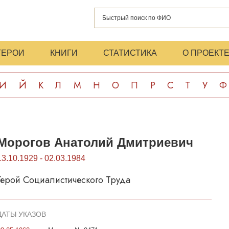
ГЕРОИ
КНИГИ
СТАТИСТИКА
О ПРОЕКТ
И
Й
К
Л
М
Н
О
П
Р
С
Т
У
Ф
Морогов Анатолий Дмитриевич
13.10.1929 - 02.03.1984
Герой Социалистического Труда
ДАТЫ УКАЗОВ