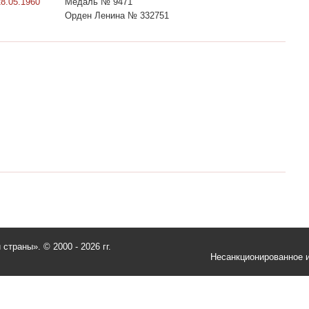
28.05.1960
Медаль № 9471
Орден Ленина № 332751
и страны».
© 2000 - 2026 гг.
Несанкционированное и