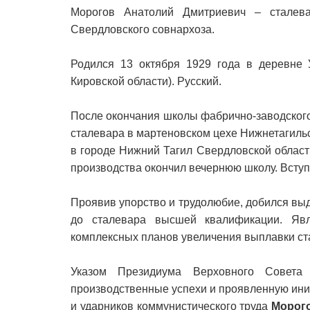
Морогов Анатолий Дмитриевич – сталевар
Свердловского совнархоза.
Родился 13 октября 1929 года в деревне 
Кировской области). Русский.
После окончания школы фабрично-заводского
сталевара в мартеновском цехе Нижнетагильс
в городе Нижний Тагил Свердловской области
производства окончил вечернюю школу. Всту
Проявив упорство и трудолюбие, добился вы
до сталевара высшей квалификации. Явл
комплексных планов увеличения выплавки ст
Указом Президиума Верховного Сове
производственные успехи и проявленную ини
и ударников коммунистического труда
Морог