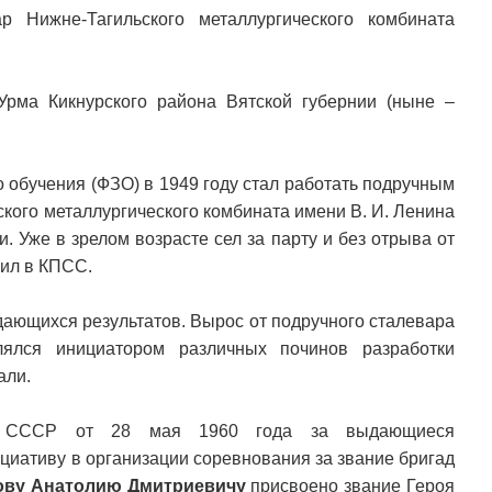
 Нижне-Тагильского металлургического комбината
Урма Кикнурского района Вятской губернии (ныне –
 обучения (ФЗО) в 1949 году стал работать подручным
кого металлургического комбината имени В. И. Ленина
. Уже в зрелом возрасте сел за парту и без отрыва от
пил в КПСС.
дающихся результатов. Вырос от подручного сталевара
ялся инициатором различных починов разработки
али.
та СССР от 28 мая 1960 года за выдающиеся
циативу в организации соревнования за звание бригад
ову Анатолию Дмитриевичу
присвоено звание Героя