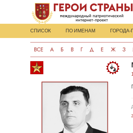
СПИСОК
ПО ИМЕНАМ
ГОРОДА-
ВСЕ
А
Б
В
Г
Д
Е
Ж
З