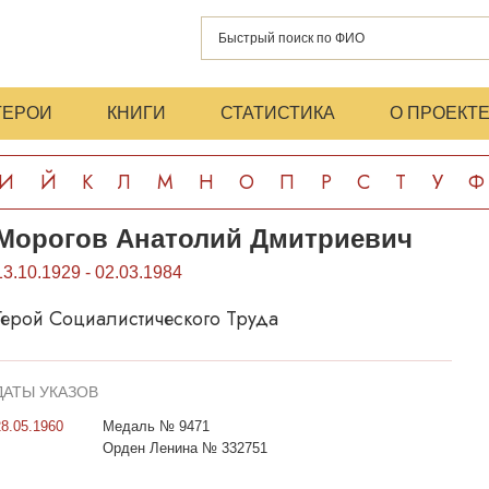
ГЕРОИ
КНИГИ
СТАТИСТИКА
О ПРОЕКТ
И
Й
К
Л
М
Н
О
П
Р
С
Т
У
Ф
Морогов Анатолий Дмитриевич
13.10.1929 - 02.03.1984
Герой Социалистического Труда
ДАТЫ УКАЗОВ
28.05.1960
Медаль № 9471
Орден Ленина № 332751