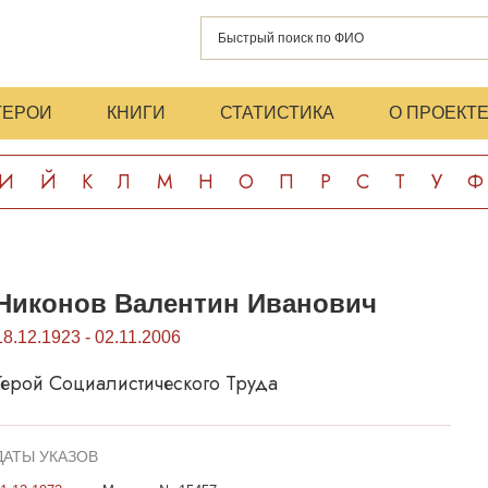
ГЕРОИ
КНИГИ
СТАТИСТИКА
О ПРОЕКТ
И
Й
К
Л
М
Н
О
П
Р
С
Т
У
Ф
Никонов Валентин Иванович
18.12.1923 - 02.11.2006
Герой Социалистического Труда
ДАТЫ УКАЗОВ