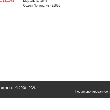
11.12.1973
Медаль № 15457
Орден Ленина № 421626
и страны».
© 2000 - 2026 гг.
Несанкционированное и