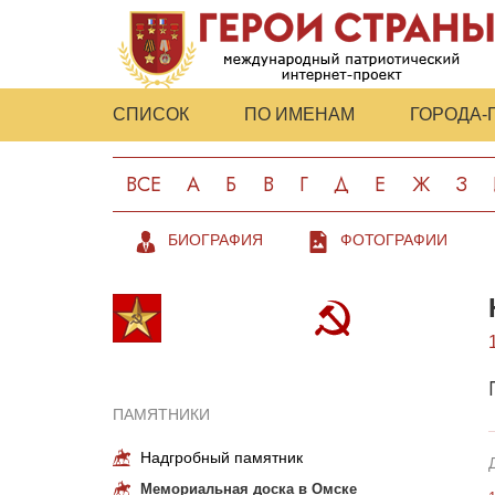
СПИСОК
ПО ИМЕНАМ
ГОРОДА-
ВСЕ
А
Б
В
Г
Д
Е
Ж
З
БИОГРАФИЯ
ФОТОГРАФИИ
ПАМЯТНИКИ
Надгробный памятник
Мемориальная доска в Омске