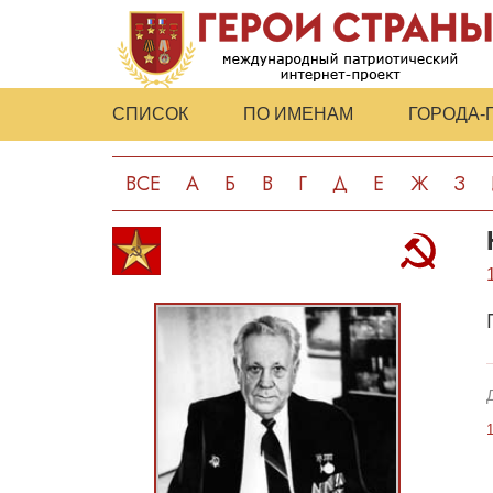
СПИСОК
ПО ИМЕНАМ
ГОРОДА-
ВСЕ
А
Б
В
Г
Д
Е
Ж
З