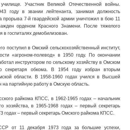
 училище. Участник Великой Отечественной войны.
943 году в звании лейтенанта, занимая должность
ка прорыва 7-й гвардейской армии уничтожил в бою 11
ражден орденом Красного Знамени. После тяжелого
ия в госпиталях демобилизован.
его поступил в Омский сельскохозяйственный институт,
ости «агроном-полевод» в 1950 году. По окончании
аботал инструктором по сельскому хозяйству в Омском
о секретаря обкома. В 1954 году избран вторым
ской области. В 1958-1960 годах учился в Высшей
н на партийную работу в Омскую область.
сского райкома КПСС, в 1962-1965 годах – начальник
го хозяйства, в 1965-1968 годах – первый секретарь
3 годах – первый секретарь Омского райкома КПСС.
ССР от 11 декабря 1973 года за большие успехи,