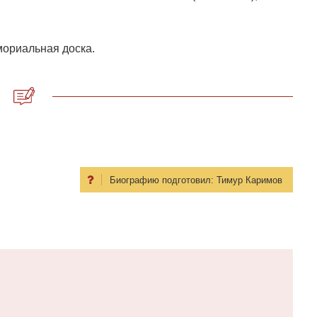
мориальная доска.
Биографию подготовил:
Тимур Каримов