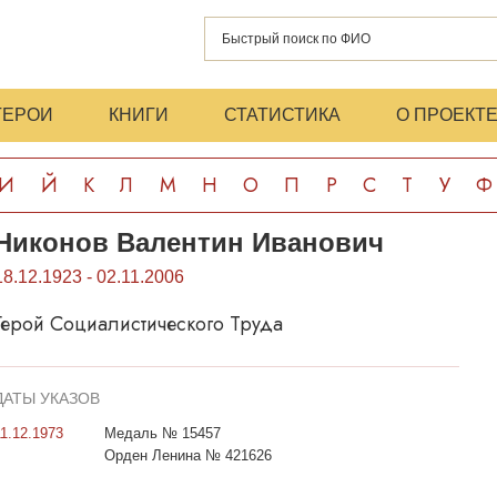
ГЕРОИ
КНИГИ
СТАТИСТИКА
О ПРОЕКТ
И
Й
К
Л
М
Н
О
П
Р
С
Т
У
Ф
Никонов Валентин Иванович
18.12.1923 - 02.11.2006
Герой Социалистического Труда
ДАТЫ УКАЗОВ
11.12.1973
Медаль № 15457
Орден Ленина № 421626