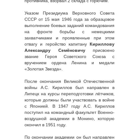
противника, взорвал 2 склада с горючим.
Указом Президиума Верховного Совета
СССР от 15 мая 1946 года за образцовое
выполнение боевых заданий командования
на фронте борьбы с немецкими
захватчиками и проявленные при этом
отвагу и геройство капитану
Кириллову
Александру Семёновичу
присвоено
звание Героя Советского Союза с
вручением ордена Ленина и медали
«Золотая Звезда».
После окончания Великой Отечественной
войны А.С. Кириллов был направлен в
Липецк на курсы переподготовки лётчиков,
которые должны были участвовать в войне
с Японией. В 1947 году А.С. Кириллов
поступил на командный факультет Военно-
воздушной академии в Монино, которую
окончил в 1951 году.
По окончании академии он был направлен