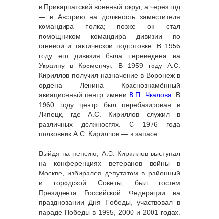
в Прикарпатский военный округ, а через год
— в Австрию на должность заместителя
командира полка; позже он стал
помощником командира дивизии по
огневой и тактической подготовке. В 1956
году его дивизия была переведена на
Украину в Кременчуг. В 1959 году А.С.
Кириллов получил назначение в Воронеж в
ордена Ленина Краснознамённый
авиационный центр имени
В.П. Чкалова
. В
1960 году центр был перебазирован в
Липецк, где А.С. Кириллов служил в
различных должностях. С 1976 года
полковник А.С. Кириллов — в запасе.
Выйдя на пенсию, А.С. Кириллов выступал
на конференциях ветеранов войны в
Москве, избирался депутатом в районный
и городской Советы, был гостем
Президента Российской Федерации на
праздновании Дня Победы, участвовал в
параде Победы в 1995, 2000 и 2001 годах.