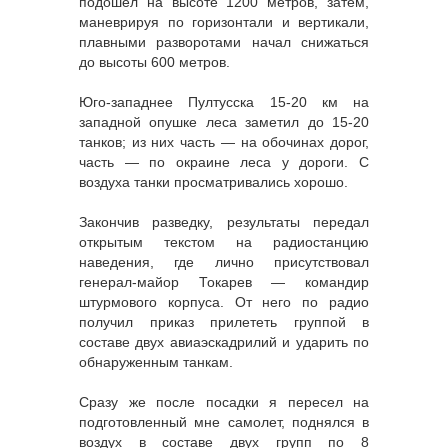
подошел на высоте 1200 метров, затем,
маневрируя по горизонтали и вертикали,
плавными разворотами начал снижаться
до высоты 600 метров.
Юго-западнее Пултусска 15-20 км на
западной опушке леса заметил до 15-20
танков; из них часть — на обочинах дорог,
часть — по окраине леса у дороги. С
воздуха танки просматривались хорошо.
Закончив разведку, результаты передал
открытым текстом на радиостанцию
наведения, где лично присутствовал
генерал-майор Токарев — командир
штурмового корпуса. От него по радио
получил приказ прилететь группой в
составе двух авиаэскадрилий и ударить по
обнаруженным танкам.
Сразу же после посадки я пересел на
подготовленный мне самолет, поднялся в
воздух в составе двух групп по 8