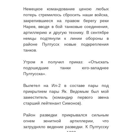
Немецкое командование ценою любых
потерь стремилось сбросить наши войска,
закрепившиеся на правом берегу реки
Нарев, вводя в бой танковые соединения,
артиллерию и другую технику. В сентябре
немцы подтянули к линии обороны в
районе Пултусск новые подкрепления
танков.
Утром я получил приказ: «Отыскать
подошедшие танки юго-западнее
Пултусска».
Вылетел на Ил-2 в составе пары под
прикрытием пары Як. Ведомым был мой
заместитель (командир первого звена
старший лейтенант Симонов).
Район разведки прикрывался сильным
огнем зенитной артиллерии, что
затрудняло ведение разведки. К Пултусску