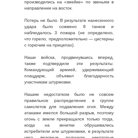
производились на «змейке» по звеньям в
направлении на восток.
Потерь не было. В результате нанесенного
удара было сожжено 8 танков и
наблюдалось 3 пожара (не определено,
что горело, предположительно — цистерны
с горючим на прицепах).
Наши войска, продвинувшись вперед,
также подтвердили эти результаты.
Командующий армией, удерживающий
плацдарм, объявил благодарность
участникам штурмовки.
Нашим недостатком было не совсем
правильное распределение в группе
самолетов для подавления огня. Между
атаками имелся большой разрыв, поэтому
огонь с земли прекращался только тогда,
когда на зенитки обрушивались
истребители или штурмовики, в результате
чего ведомые получили некоторые