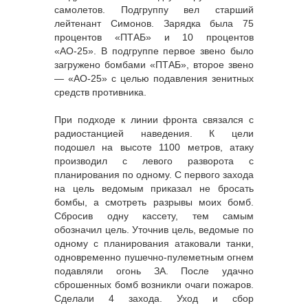
самолетов. Подгруппу вел старший
лейтенант Симонов. Зарядка была 75
процентов «ПТАБ» и 10 процентов
«АО-25». В подгруппе первое звено было
загружено бомбами «ПТАБ», второе звено
— «АО-25» с целью подавления зенитных
средств противника.
При подходе к линии фронта связался с
радиостанцией наведения. К цели
подошел на высоте 1100 метров, атаку
производил с левого разворота с
планирования по одному. С первого захода
на цель ведомым приказал не бросать
бомбы, а смотреть разрывы моих бомб.
Сбросив одну кассету, тем самым
обозначил цель. Уточнив цель, ведомые по
одному с планирования атаковали танки,
одновременно пушечно-пулеметным огнем
подавляли огонь ЗА. После удачно
сброшенных бомб возникли очаги пожаров.
Сделали 4 захода. Уход и сбор