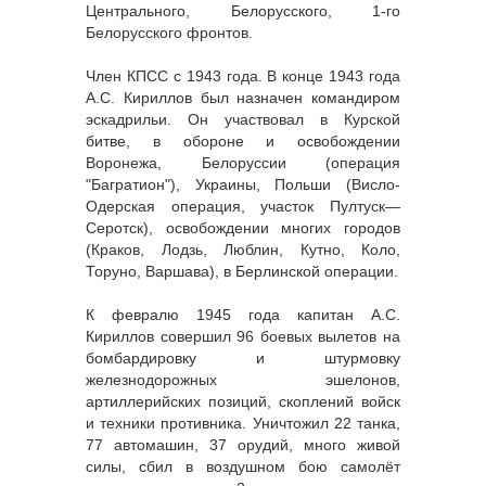
Центрального, Белорусского, 1-го
Белорусского фронтов.
Член КПСС с 1943 года. В конце 1943 года
А.С. Кириллов был назначен командиром
эскадрильи. Он участвовал в Курской
битве, в обороне и освобождении
Воронежа, Белоруссии (операция
"Багратион"), Украины, Польши (Висло-
Одерская операция, участок Пултуск—
Серотск), освобождении многих городов
(Краков, Лодзь, Люблин, Кутно, Коло,
Торуно, Варшава), в Берлинской операции.
К февралю 1945 года капитан А.С.
Кириллов совершил 96 боевых вылетов на
бомбардировку и штурмовку
железнодорожных эшелонов,
артиллерийских позиций, скоплений войск
и техники противника. Уничтожил 22 танка,
77 автомашин, 37 орудий, много живой
силы, сбил в воздушном бою самолёт