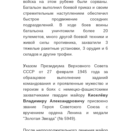
войска на этом рубеже были сорваны.
Батальон выполнил боевой приказ и своим
стремительным наступлением обеспечил
быстрое продвижение соседних
подразделений. В ходе боев воины
батальона уничтожили более 20
пулеметов, много другой боевой техники и
живой силы противника, захватили 3
тяжелые ракетные установки, 3 орудия и 6
складов и другие трофеи.
У
казом Президиума Верховного Совета
СССР от 27 февраля 1945 года за
образцовое выполнение заданий
командования и проявленные мужество и
героизм в боях с немецко-фашистскими
захватчиками гвардии майору
Киселёву
Владимиру Александровичу
присвоено
звание Героя Советского Союза с
вручением ордена Ленина и медали
"Золотая Звезда" (№ 5949).
После непродолжительного лечения майор