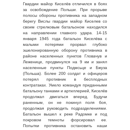
Гвардии майор Киселёв отличился в боях
за освобождение Польши. При прорыве
полосы обороны противника на западном
берегу Вислы гвардии майор Киселев со
своим стрелковым батальоном находился
на направлении главного удара. 14-15
января 1945 года батальон Киселёва с
малыми потерями прорвал глубоко
эшелонированную оборону противника в
районе населенных пунктов Гловачув и
Леженице, продвинулся на 9 км и занял
населенные пункты Подмсьце и Бжуза
(Польша). Более 200 солдат и офицеров
потерял противник в бесплодных
контратаках. Умело командуя приданными
батальону танками и артиллерией, Киселёв
продолжал двигаться вперед. Будучи
раненным, он не покинул поля боя,
продолжая руководить подразделениями.
Батальон вышел к реке Радомке и под
покровом темноты форсировал ее.
Попытки противника остановить наши