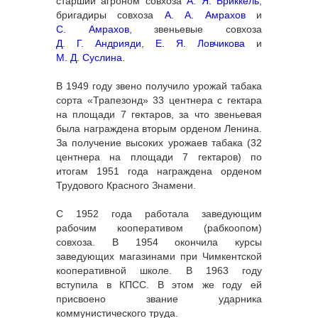
старший агроном совхоза
А. Я. Бриккель
,
бригадиры совхоза
А. А. Амрахов
и
С. Амрахов
, звеньевые совхоза
Д. Г. Андрияди
,
Е. Я. Ловчикова
и
М. Д. Суслина
.
В 1949 году звено получило урожай табака
сорта «Трапезонд» 33 центнера с гектара
на площади 7 гектаров, за что звеньевая
была награждена вторым орденом Ленина.
За получение высоких урожаев табака (32
центнера на площади 7 гектаров) по
итогам 1951 года награждена орденом
Трудового Красного Знамени.
С 1952 года работала заведующим
рабочим кооперативом (рабкоопом)
совхоза. В 1954 окончила курсы
заведующих магазинами при Чимкентской
кооперативной школе. В 1963 году
вступила в КПСС. В этом же году ей
присвоено звание ударника
коммунистического труда.