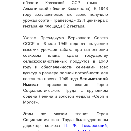
области Казахской ССР (ныне –
Алматинской области Казахстана). В 1948
году возглавляемое ею звено получило
урожай сорта «Трапезонд» 32,4 центнера с
гектара на площади 3,2 гектара.
Указом Президиума Верховного Совета
СССР от 6 мая 1949 года за получение
высоких урожаев табака при выполнении
совхозом плана сдачи государству
сельскохозяйственных продуктов в 1948
году и обеспеченности семенами всех
культур в размере полной потребности для
весеннего посева 1949 года
Велиметовой
Имамат
присвоено звание Героя
Социалистического Труда с вручением
ордена Ленина и золотой медали «Серп и
Молот».
Этим же указом звания Героя
Социалистического Труда были удостоены
директор совхоза
П. Ф. Томаровский
,