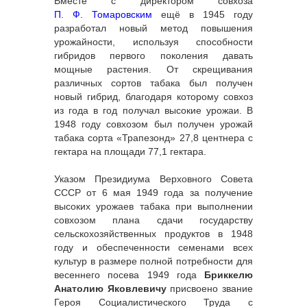
Вместе с директором совхоза
П. Ф. Томаровским
ещё в 1945 году
разработал новый метод повышения
урожайности, используя способности
гибридов первого поколения давать
мощные растения. От скрещивания
различных сортов табака был получен
новый гибрид, благодаря которому совхоз
из года в год получал высокие урожаи. В
1948 году совхозом был получен урожай
табака сорта «Трапезонд» 27,8 центнера с
гектара на площади 77,1 гектара.
Указом Президиума Верховного Совета
СССР от 6 мая 1949 года за получение
высоких урожаев табака при выполнении
совхозом плана сдачи государству
сельскохозяйственных продуктов в 1948
году и обеспеченности семенами всех
культур в размере полной потребности для
весеннего посева 1949 года
Бриккелю
Анатолию Яковлевичу
присвоено звание
Героя Социалистического Труда с