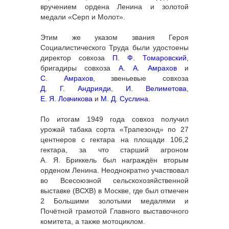
вручением ордена Ленина и золотой
медали «Серп и Молот».
Этим же указом звания Героя
Социалистического Труда были удостоены
директор совхоза
П. Ф. Томаровский
,
бригадиры совхоза
А. А. Амрахов
и
С. Амрахов
, звеньевые совхоза
Д. Г. Андрияди
,
И. Велиметова
,
Е. Я. Ловчикова
и
М. Д. Суслина
.
По итогам 1949 года совхоз получил
урожай табака сорта «Трапезонд» по 27
центнеров с гектара на площади 106,2
гектара, за что старший агроном
А. Я. Бриккель был награждён вторым
орденом Ленина. Неоднократно участвовал
во Всесоюзной сельскохозяйственной
выставке (ВСХВ) в Москве, где был отмечен
2 Большими золотыми медалями и
Почётной грамотой Главного выставочного
комитета, а также мотоциклом.