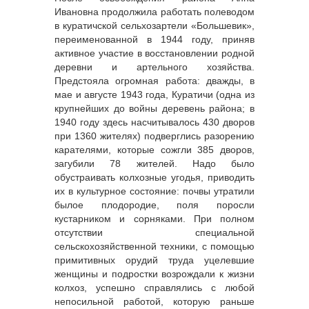
Ивановна продолжила работать полеводом
в куратичской сельхозартели «Большевик»,
переименованной в 1944 году, приняв
активное участие в восстановлении родной
деревни и артельного хозяйства.
Предстояла огромная работа: дважды, в
мае и августе 1943 года, Куратичи (одна из
крупнейших до войны деревень района; в
1940 году здесь насчитывалось 430 дворов
при 1360 жителях) подверглись разорению
карателями, которые сожгли 385 дворов,
загубили 78 жителей. Надо было
обустраивать колхозные угодья, приводить
их в культурное состояние: почвы утратили
былое плодородие, поля поросли
кустарником и сорняками. При полном
отсутствии специальной
сельскохозяйственной техники, с помощью
примитивных орудий труда уцелевшие
женщины и подростки возрождали к жизни
колхоз, успешно справлялись с любой
непосильной работой, которую раньше