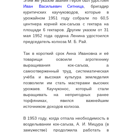
Этим же указом звания Героя был удостоен
Иван Васильевич Ситница
, бригадир
куритичских каучуководов, которые в
урожайном 1951 году собрали по 60,5
центнера корней кок-сагыза с гектара на
площади 6 гектаров. Другим указом от 31
мая 1952 года ордена Ленина удостоился
председатель колхоза М. Б. Рай.
Так в короткий срок Анна Ивановна и её
товарищи освоили агротехнику
выращивания кок-сагыза, а
самоотверженный труд, систематическая
учёба и высокая культура земледелия
позволили им стать мастерами высоких
урожаев. Каучуконос, который стали
выращивать на непригодных ранее
торфяниках, явился важнейшим
источником доходов колхоза.
В 1953 году, когда отпала необходимость в
возделывании кок-сагыза, А. И. Мицура (в
замужестве) продолжила работать в