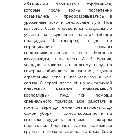
обширными площадями торфяников,
которые после войны постепенно
осваивались и преобразовывались в
урожайные поля и сенокосные луга. Под
кок-сагыз были определены специальные
участки на осушённых болотах (общей
площадью 15 гектаров), а для её
выращивания созданы
специализированные звенья. Местные
каучуководы, в их числе А. И. Будник,
усердно готовились к первому севу, по
вечерам собирались на занятия, изучали
агротехнику сева и воз¬делывания кок-
сагыза. С первой посевной на кок-сагызной
плантации начался повседневный
кропотливый труд при помощи
специального трактора. Все работали в
поле от зари до темна, без выходных, до
самой уборки – самоотверженно и на
высоком трудовом подъёме. Трактором
нарезалась бороздка, затем колхозники
вручную высевали семена, которые были