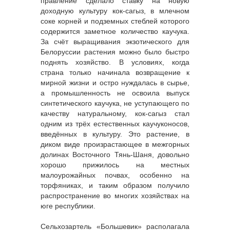
правление сделало ставку на новую
доходную культуру кок-сагыз, в млечном
соке корней и подземных стеблей которого
содержится заметное количество каучука.
За счёт выращивания экзотического для
Белоруссии растения можно было быстро
поднять хозяйство. В условиях, когда
страна только начинала возвращение к
мирной жизни и остро нуждалась в сырье,
а промышленность не освоила выпуск
синтетического каучука, не уступающего по
качеству натуральному, кок-сагыз стал
одним из трёх естественных каучуконосов,
введённых в культуру. Это растение, в
диком виде произрастающее в межгорных
долинах Восточного Тянь-Шаня, довольно
хорошо прижилось на местных
малоурожайных почвах, особенно на
торфяниках, и таким образом получило
распространение во многих хозяйствах на
юге республики.
Сельхозартель «Большевик» располагала