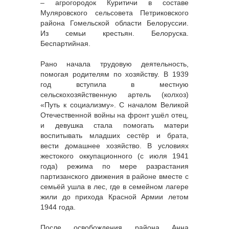
– агрогородок Куритичи в составе
Муляровского сельсовета Петриковского
района Гомельской области Белоруссии.
Из семьи крестьян. Белоруска.
Беспартийная.
Рано начала трудовую деятельность,
помогая родителям по хозяйству. В 1939
год вступила в местную
сельскохозяйственную артель (колхоз)
«Путь к социализму». С началом Великой
Отечественной войны на фронт ушёл отец,
и девушка стала помогать матери
воспитывать младших сестёр и брата,
вести домашнее хозяйство. В условиях
жестокого оккупационного (с июля 1941
года) режима по мере разрастания
партизанского движения в районе вместе с
семьёй ушла в лес, где в семейном лагере
жили до прихода Красной Армии летом
1944 года.
После освобождения района Анна