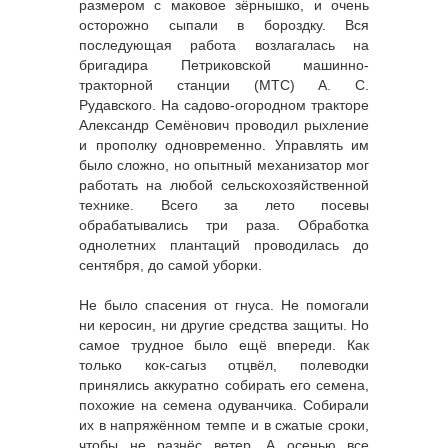
размером с маковое зёрнышко, и очень
осторожно сыпали в бороздку. Вся
последующая работа возлагалась на
бригадира Петриковской машинно-
тракторной станции (МТС) А. С.
Рудавского. На садово-огородном тракторе
Александр Семёнович проводил рыхление
и прополку одновременно. Управлять им
было сложно, но опытный механизатор мог
работать на любой сельскохозяйственной
технике. Всего за лето посевы
обрабатывались три раза. Обработка
однолетних плантаций проводилась до
сентября, до самой уборки.
Не было спасения от гнуса. Не помогали
ни керосин, ни другие средства защиты. Но
самое трудное было ещё впереди. Как
только кок-сагыз отцвёл, полеводки
принялись аккуратно собирать его семена,
похожие на семена одуванчика. Собирали
их в напряжённом темпе и в сжатые сроки,
чтобы не разнёс ветер. А осенью все