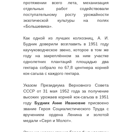
протяжении всего лета, механизация
отдельных работ содействовали
поступательному росту урожайности
экзотической культуры на полях
«Большевика».
Как одной из лучших колхозниц, А. И.
Будник доверили возглавить в 1951 году
каучуководческое звено, которое в том же
году на закреплённом за ним участке
однолетних плантаций площадью два
гектара собрало по 67,8 центнера корней
кок-сагыза с каждого гектара.
Указом Президиума Верховного Совета
СССР от 31 мая 1952 года за получение
высоких урожаев корней кок-сагыза в 1951
году
Будник Анне Ивановне
присвоено
звание Героя Социалистического Труда с
вручением ордена Ленина и золотой
медали «Серп и Молот».