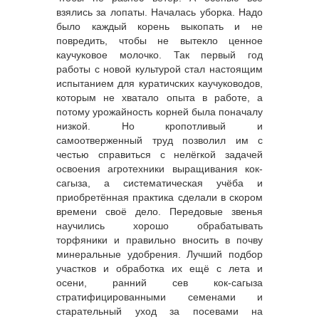
взялись за лопаты. Началась уборка. Надо
было каждый корень выкопать и не
повредить, чтобы не вытекло ценное
каучуковое молочко. Так первый год
работы с новой культурой стал настоящим
испытанием для куратичских каучуководов,
которым не хватало опыта в работе, а
потому урожайность корней была поначалу
низкой. Но кропотливый и
самоотверженный труд позволил им с
честью справиться с нелёгкой задачей
освоения агротехники выращивания кок-
сагыза, а систематическая учёба и
приобретённая практика сделали в скором
времени своё дело. Передовые звенья
научились хорошо обрабатывать
торфяники и правильно вносить в почву
минеральные удобрения. Лучший подбор
участков и обработка их ещё с лета и
осени, ранний сев кок-сагыза
стратифицированными семенами и
старательный уход за посевами на