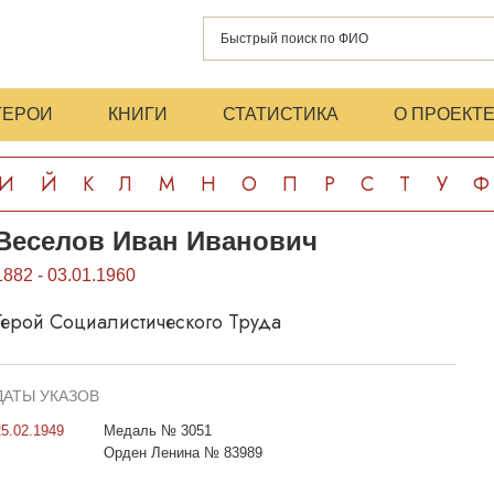
ГЕРОИ
КНИГИ
СТАТИСТИКА
О ПРОЕКТ
И
Й
К
Л
М
Н
О
П
Р
С
Т
У
Ф
Веселов Иван Иванович
1882 - 03.01.1960
Герой Социалистического Труда
ДАТЫ УКАЗОВ
25.02.1949
Медаль № 3051
Орден Ленина № 83989