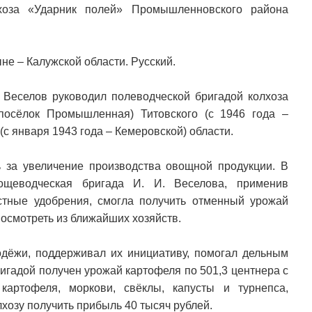
хоза «Ударник полей» Промышленновского района
ыне – Калужской области. Русский.
 Веселов руководил полеводческой бригадой колхоза
посёлок Промышленная) Титовского (с 1946 года –
 января 1943 года – Кемеровской) области.
ь за увеличение производства овощной продукции. В
ощеводческая бригада И. И. Веселова, применив
стные удобрения, смогла получить отменный урожай
посмотреть из ближайших хозяйств.
дёжи, поддерживал их инициативу, помогал дельным
ригадой получен урожай картофеля по 501,3 центнера с
картофеля, моркови, свёклы, капусты и турнепса,
лхозу получить прибыль 40 тысяч рублей.