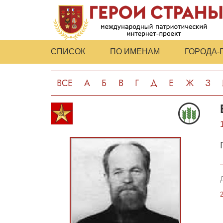
СПИСОК
ПО ИМЕНАМ
ГОРОДА-
ВСЕ
А
Б
В
Г
Д
Е
Ж
З