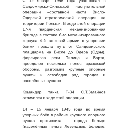
С 12 января 1945 года участвовал в
Сандомирско-Силезской наступательной
операции –составной части Висло-
Одерской стратегической операции на
территории Польши. В ходе этой операции
17-я гвардейская механизированная
бригада в составе 6-го механизированного
корпуса 4-й танковой армии с упорными
боями прошла путь от Сандомирского
плацдарма на Висле до Одера (Одры),
форсировав реки Пилица и Варта,
преодолев несколько полос вражеской
обороны, разгромив крупные опорные
пункты и освободив ряд городов и
населённых пунктов.
Командир танка Т-34 С.Т.Загайнов
отличился в ходе этой операции.
14 – 15 января 1945 года во время
упорных боёв в районе крупного опорного
пункта противника – города Кельце
(населённые пункты Левендзюв, Белецке,