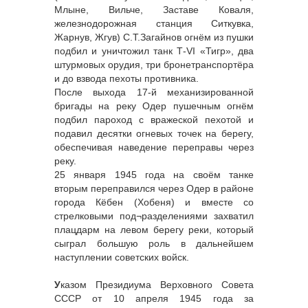
Млыне, Вильче, Заставе Коваля,
железнодорожная станция Ситкувка,
Жарнув, Жгув) С.Т.Загайнов огнём из пушки
подбил и уничтожил танк Т-VI «Тигр», два
штурмовых орудия, три бронетранспортёра
и до взвода пехоты противника.
После выхода 17-й механизированной
бригады на реку Одер пушечным огнём
подбил пароход с вражеской пехотой и
подавил десятки огневых точек на берегу,
обеспечивая наведение переправы через
реку.
25 января 1945 года на своём танке
вторым переправился через Одер в районе
города Кёбен (Хобеня) и вместе со
стрелковыми под¬разделениями захватил
плацдарм на левом берегу реки, который
сыграл большую роль в дальнейшем
наступлении советских войск.
У
казом Президиума Верховного Совета
СССР от 10 апреля 1945 года за