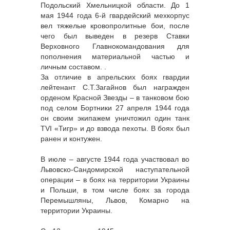
Подольский Хмельницкой области. До 1
мая 1944 года 6-й гвардейский мехкорпус
вел тяжелые кровопролитные бои, после
чего был выведен в резерв Ставки
Верховного Главнокомандования для
пополнения материальной частью и
личным составом. .
За отличие в апрельских боях гвардии
лейтенант С.Т.Загайнов был награжден
орденом Красной Звезды – в танковом бою
под селом Бортники 27 апреля 1944 года
он своим экипажем уничтожил один танк
TVI «Тигр» и до взвода пехоты. В боях был
ранен и контужен.
В июле – августе 1944 года участвовал во
Львовско-Сандомирской наступательной
операции – в боях на территории Украины
и Польши, в том числе боях за города
Перемышляны, Львов, Комарно на
территории Украины.