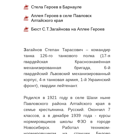
Стела Героев в Барнауле
Аллея Героев в селе Павловск
Алтайского края
Бюст С.Т.Загайнова на Аллее Героев
З
агайнов Степан Тарасович – командир
танка 126-го танкового полка (17-я
гвардейская Краснознамённая
механизированная бригада, 6-й
гвардейский Львовский механизированный
корпус, 4-я танковая армия, 1-й Украинский
фронт), гвардии лейтенант.
Родился в 1921 году в селе Шахи ныне
Павловского района Алтайского края в
семье крестьянина. Русский. Окончил 7
классов, а в декабре 1939 года - курсы
нормировщиков школы ФЗО в городе
Новосибирск. Работал техником-
нормировщиком на станции Белово