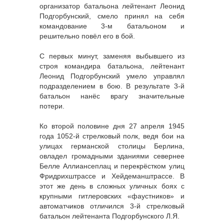
организатор батальона лейтенант Леонид
Подгорбунский, смело принял на себя
командование 3-м батальоном и
решительно повёл его в бой.
С первых минут, заменяя выбывшего из
строя командира батальона, лейтенант
Леонид Подгорбунский умело управлял
подразделением в бою. В результате 3-й
батальон нанёс врагу значительные
потери.
Ко второй половине дня 27 апреля 1945
года 1052-й стрелковый полк, ведя бои на
улицах германской столицы Берлина,
овладел громадными зданиями севернее
Белле Аллиансеплац и перекрёстком улиц
Фридрихштрассе и Хейдеманштрассе. В
этот же день в сложных уличных боях с
крупными гитлеровских «фаустников» и
автоматчиков отличился 3-й стрелковый
батальон лейтенанта Подгорбунского Л.Я.