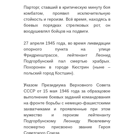
Парторг, ставший в критическую минуту боя
комбатом, проявил исключительную
стойкость и героизм. Всё время, находясь в
боевых порядках стрелковых рот, он
воодушевлял бойцов на подвиги.
27 апреля 1945 года, во время ликвидации
опорного пункта на улице
Фридрихштрассе, лейтенант Леонид
Подгорбунский пал смертью храбрых.
Похоронен в городе Кюстрин (ныне –
польский город Костшин).
У
казом Президиума Верховного Совета
СССР от 15 мая 1946 года за образцовое
выполнение боевых заданий командования
на фронте борьбы с немецко-фашистскими
захватчиками и проявленные при этом
мужество и героизм лейтенанту
Подгорбунскому Леониду Яковлевичу
посмертно присвоено звание Героя
Советского Союза.