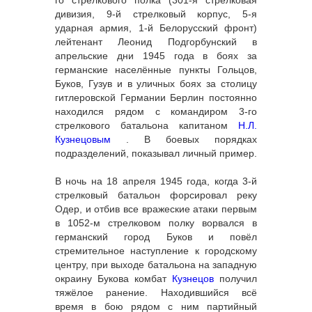
го стрелкового полка (301-я стрелковая
дивизия, 9-й стрелковый корпус, 5-я
ударная армия, 1-й Белорусский фронт)
лейтенант Леонид Подгорбунский в
апрельские дни 1945 года в боях за
германские населённые пункты Гольцов,
Буков, Гузув и в уличных боях за столицу
гитлеровской Германии Берлин постоянно
находился рядом с командиром 3-го
стрелкового батальона капитаном
Н.Л.
Кузнецовым
. В боевых порядках
подразделений, показывал личный пример.
В ночь на 18 апреля 1945 года, когда 3-й
стрелковый батальон форсировал реку
Одер, и отбив все вражеские атаки первым
в 1052-м стрелковом полку ворвался в
германский город Буков и повёл
стремительное наступление к городскому
центру, при выходе батальона на западную
окраину Букова комбат
Кузнецов
получил
тяжёлое ранение. Находившийся всё
время в бою рядом с ним партийный