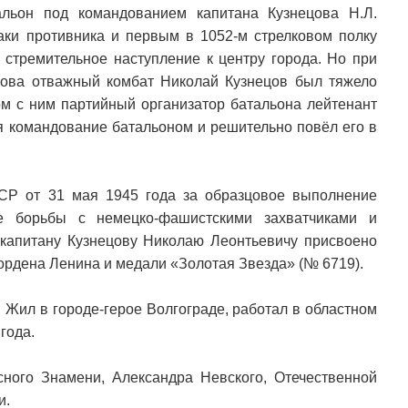
альон под командованием капитана Кузнецова Н.Л.
аки противника и первым в 1052-м стрелковом полку
 стремительное наступление к центру города. Но при
кова отважный комбат Николай Кузнецов был тяжело
м с ним партийный организатор батальона лейтенант
бя командование батальоном и решительно повёл его в
СР от 31 мая 1945 года за образцовое выполнение
е борьбы с немецко-фашистскими захватчиками и
капитану Кузнецову Николаю Леонтьевичу присвоено
ордена Ленина и медали «Золотая Звезда» (№ 6719).
е. Жил в городе-герое Волгограде, работал в областном
года.
ного Знамени, Александра Невского, Отечественной
и.