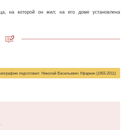
ца, на которой он жил; на его доме установлена
иографию подготовил:
Николай Васильевич Уфаркин (1955-2011)
.