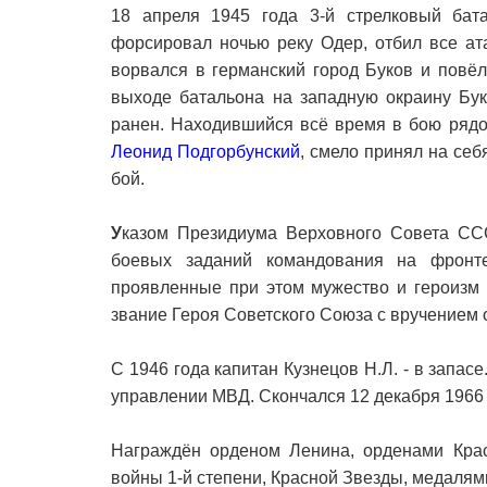
18 апреля 1945 года 3-й стрелковый бат
форсировал ночью реку Одер, отбил все ат
ворвался в германский город Буков и повёл
выходе батальона на западную окраину Бу
ранен. Находившийся всё время в бою рядо
Леонид Подгорбунский
, смело принял на се
бой.
У
казом Президиума Верховного Совета СС
боевых заданий командования на фронт
проявленные при этом мужество и героизм 
звание Героя Советского Союза с вручением 
С 1946 года капитан Кузнецов Н.Л. - в запас
управлении МВД. Скончался 12 декабря 1966 
Награждён орденом Ленина, орденами Крас
войны 1-й степени, Красной Звезды, медалям