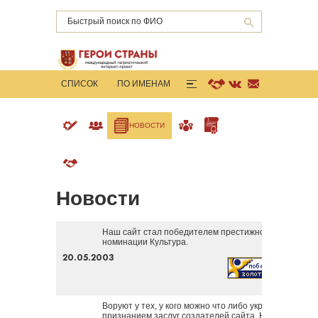
СПИСОК
ПО ИМЕНАМ
ГОРОДА-ГЕРОИ
КНИГИ
СТАТИСТИКА
О ПРОЕКТЕ
O ПРОЕКТЕ
КОМАНДА
НОВОСТИ
НАГРАДЫ
ГРАМОТКИ
ПОДДЕРЖАТЬ
ПОМОЩЬ ПРОЕКТУ
Новости
Наш сайт стал победителем престижного конкурса
"
номинации Культура.
20.05.2003
Воруют у тех, у кого можно что либо украсть. И плаг
признанием заслуг создателей сайта. На днях в сет