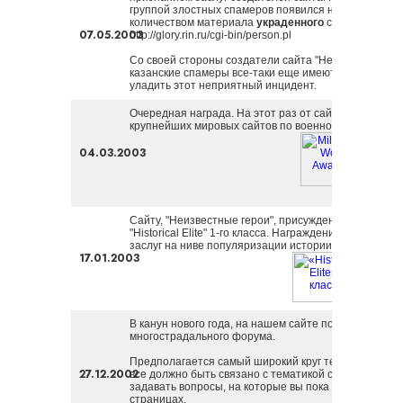
группой злостных спамеров появился новый ресурс,
количеством материала
украденного
с нашего сайта
07.05.2003
http://glory.rin.ru/cgi-bin/person.pl
Со своей стороны создатели сайта "Неизвестные ге
казанские спамеры все-таки еще имеют остатки сове
уладить этот неприятный инцидент.
Очередная награда. На этот раз от сайта "Military Wor
крупнейших мировых сайтов по военной тематике.
04.03.2003
Сайту, "Неизвестные герои", присуждена награда сай
"Historical Elite" 1-го класса. Награждение является
заслуг на ниве популяризации истории и военной ис
17.01.2003
В канун нового года, на нашем сайте появилась нов
многострадального форума.
Предполагается самый широкий круг тем обсуждения
27.12.2002
все должно быть связано с тематикой сайта. Именно
задавать вопросы, на которые вы пока не нашли от
страницах.