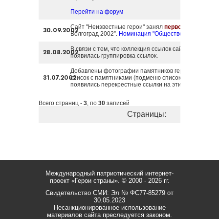
Перейти на форум
Сайт "Неизвестные герои" занял
первое место
в ко
30.09.2002
Волгоград 2002”.
Номинация "Общество, наука и куль
В связи с тем, что коллекция ссылок сайта постоянн
28.08.2002
появилась группировка ссылок.
Добавлены фотографии памятников героев. Теперь 
31.07.2002
список с памятниками (подменю список). И на стран
появились перекрестные ссылки на эти фотографии
Всего страниц -
3
, по
30
записей
Страницы:
Международный патриотический интернет-
проект «Герои страны».
© 2000 - 2026 гг.
Свидетельство СМИ: Эл № ФС77-85279 от
30.05.2023
Несанкционированное использование
материалов сайта преследуется законом.