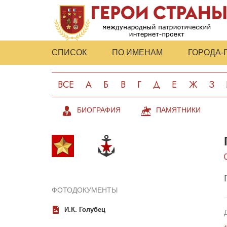
СПИСОК
ПО ИМЕНАМ
ГОРОДА-
ВСЕ
А
Б
В
Г
Д
Е
Ж
З
БИОГРАФИЯ
ПАМЯТНИКИ
ФОТОДОКУМЕНТЫ
И.К. Голубец