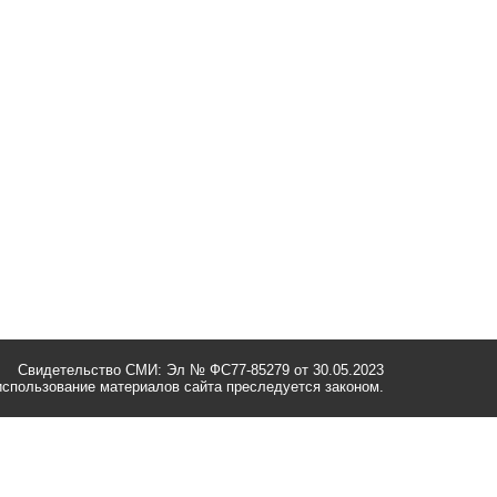
Свидетельство СМИ: Эл № ФС77-85279 от 30.05.2023
спользование материалов сайта преследуется законом.