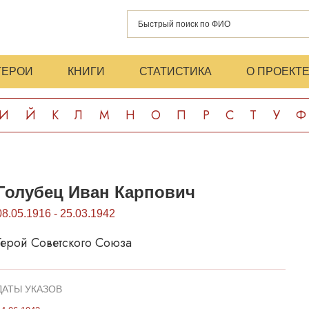
ГЕРОИ
КНИГИ
СТАТИСТИКА
О ПРОЕКТ
И
Й
К
Л
М
Н
О
П
Р
С
Т
У
Ф
Голубец Иван Карпович
08.05.1916 - 25.03.1942
Герой Советского Союза
ДАТЫ УКАЗОВ