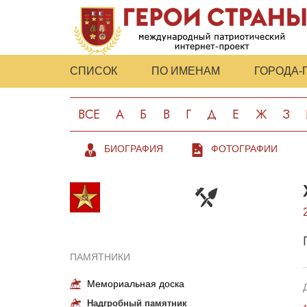
СПИСОК
ПО ИМЕНАМ
ГОРОДА-
ВСЕ
А
Б
В
Г
Д
Е
Ж
З
БИОГРАФИЯ
ФОТОГРАФИИ
ПАМЯТНИКИ
Мемориальная доска
Надгробный памятник