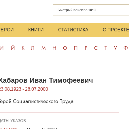
ГЕРОИ
КНИГИ
СТАТИСТИКА
О ПРОЕКТ
И
Й
К
Л
М
Н
О
П
Р
С
Т
У
Ф
Хабаров Иван Тимофеевич
23.08.1923 - 28.07.2000
Герой Социалистического Труда
ДАТЫ УКАЗОВ