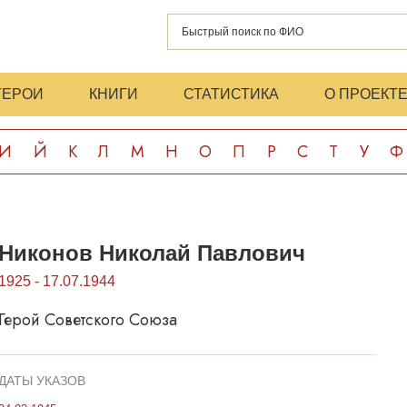
ГЕРОИ
КНИГИ
СТАТИСТИКА
О ПРОЕКТ
И
Й
К
Л
М
Н
О
П
Р
С
Т
У
Ф
Никонов Николай Павлович
1925 - 17.07.1944
Герой Советского Союза
ДАТЫ УКАЗОВ