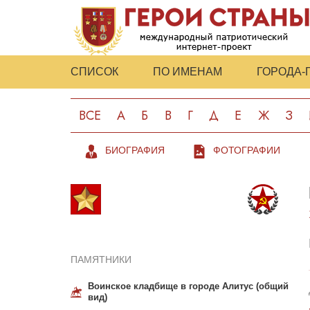
СПИСОК
ПО ИМЕНАМ
ГОРОДА-
ВСЕ
А
Б
В
Г
Д
Е
Ж
З
БИОГРАФИЯ
ФОТОГРАФИИ
ПАМЯТНИКИ
Воинское кладбище в городе Алитус (общий
вид)