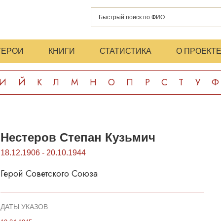
ГЕРОИ
КНИГИ
СТАТИСТИКА
О ПРОЕКТ
И
Й
К
Л
М
Н
О
П
Р
С
Т
У
Ф
Нестеров Степан Кузьмич
18.12.1906 - 20.10.1944
Герой Советского Союза
ДАТЫ УКАЗОВ