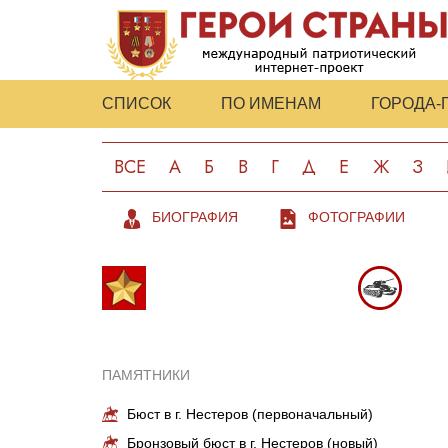
СПИСОК
ПО ИМЕНАМ
ГОРОДА-
ВСЕ
А
Б
В
Г
Д
Е
Ж
З
БИОГРАФИЯ
ФОТОГРАФИИ
ПАМЯТНИКИ
Бюст в г. Нестеров (первоначальный)
Бронзовый бюст в г. Нестеров (новый)