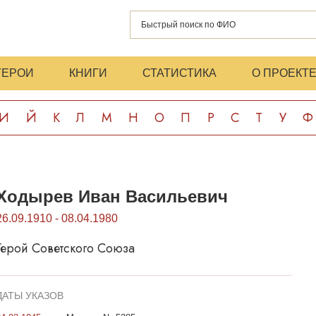
ГЕРОИ
КНИГИ
СТАТИСТИКА
О ПРОЕКТ
И
Й
К
Л
М
Н
О
П
Р
С
Т
У
Ф
Ходырев Иван Васильевич
26.09.1910 - 08.04.1980
Герой Советского Союза
ДАТЫ УКАЗОВ