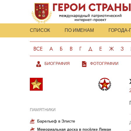
СПИСОК
ПО ИМЕНАМ
ГОРОДА-
ВСЕ
А
Б
В
Г
Д
Е
Ж
З
БИОГРАФИЯ
ФОТОГРАФИИ
ПАМЯТНИКИ
Барельеф в Элисте
Мемориальная доска в посёлке Лиман