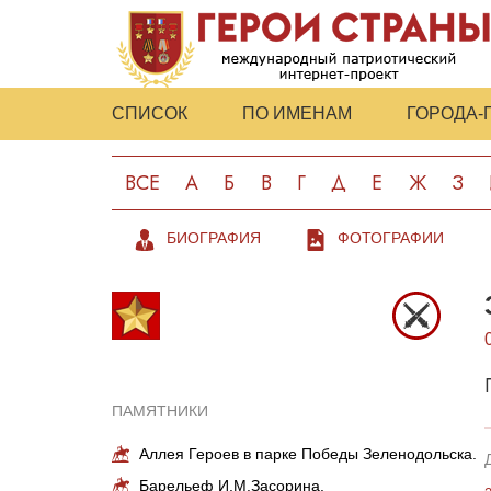
СПИСОК
ПО ИМЕНАМ
ГОРОДА-
ВСЕ
А
Б
В
Г
Д
Е
Ж
З
БИОГРАФИЯ
ФОТОГРАФИИ
ПАМЯТНИКИ
Аллея Героев в парке Победы Зеленодольска.
Барельеф И.М.Засорина.