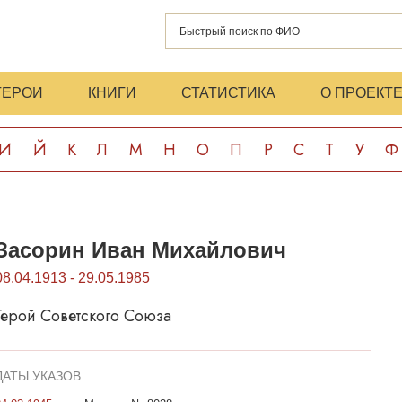
ГЕРОИ
КНИГИ
СТАТИСТИКА
О ПРОЕКТ
И
Й
К
Л
М
Н
О
П
Р
С
Т
У
Ф
Засорин Иван Михайлович
08.04.1913 - 29.05.1985
Герой Советского Союза
ДАТЫ УКАЗОВ