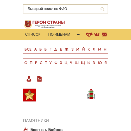
СПИСОК
ПО ИМЕНАМ
ГОРОДА-ГЕРОИ
КНИГИ
ВСЕ
А
Б
В
Г
Д
Е
Ж
З
И
Й
К
Л
М
Н
СТАТИСТИКА
О ПРОЕКТЕ
ПОДДЕРЖАТЬ
О
П
Р
С
Т
У
Ф
Х
Ц
Ч
Ш
Щ
Ы
Э
Ю
Я
БИОГРАФИЯ
ФОТОГРАФИИ
ПАМЯТНИКИ
Бюст в г. Бобров