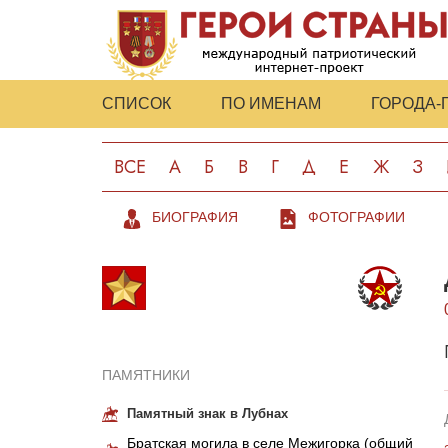
СПИСОК
ПО ИМЕНАМ
ГОРОДА-
ВСЕ
А
Б
В
Г
Д
Е
Ж
З
БИОГРАФИЯ
ФОТОГРАФИИ
ПАМЯТНИКИ
Памятный знак в Лубнах
Братская могила в селе Межигорка (общий