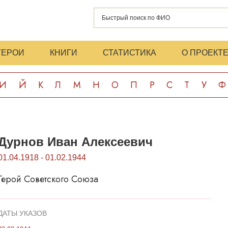
ГЕРОИ
КНИГИ
СТАТИСТИКА
О ПРОЕКТ
И
Й
К
Л
М
Н
О
П
Р
С
Т
У
Ф
Дурнов Иван Алексеевич
01.04.1918 - 01.02.1944
Герой Советского Союза
ДАТЫ УКАЗОВ