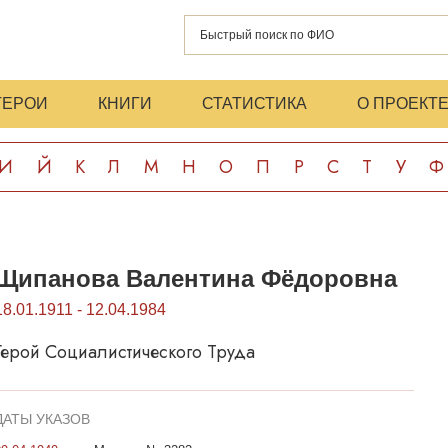
ГЕРОИ
КНИГИ
СТАТИСТИКА
О ПРОЕКТ
И
Й
К
Л
М
Н
О
П
Р
С
Т
У
Ф
Щипанова Валентина Фёдоровна
18.01.1911 - 12.04.1984
Герой Социалистического Труда
ДАТЫ УКАЗОВ