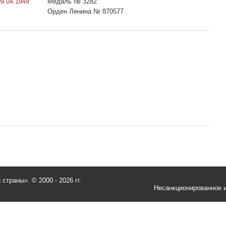
09.04.1949
Медаль № 3282
Орден Ленина № 870577
и страны».
© 2000 - 2026 гг.
Несанкционированное и