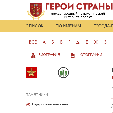
СПИСОК
ПО ИМЕНАМ
ГОРОДА-
ВСЕ
А
Б
В
Г
Д
Е
Ж
З
БИОГРАФИЯ
ФОТОГРАФИИ
ПАМЯТНИКИ
Надгробный памятник