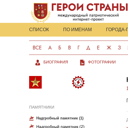
СПИСОК
ПО ИМЕНАМ
ГОРОДА-
ВСЕ
А
Б
В
Г
Д
Е
Ж
З
БИОГРАФИЯ
ФОТОГРАФИИ
ПАМЯТНИКИ
Надгробный памятник (1)
Надгробный памятник (2)