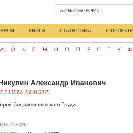
ГЕРОИ
КНИГИ
СТАТИСТИКА
О ПРОЕКТ
И
Й
К
Л
М
Н
О
П
Р
С
Т
У
Ф
Никулин Александр Иванович
19.09.1922 - 02.01.1979
Герой Социалистического Труда
ДАТЫ УКАЗОВ