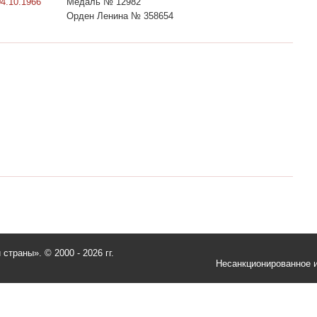
04.10.1966
Медаль № 12982
Орден Ленина № 358654
и страны».
© 2000 - 2026 гг.
Несанкционированное и