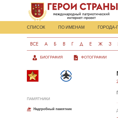
СПИСОК
ПО ИМЕНАМ
ГОРОДА-
ВСЕ
А
Б
В
Г
Д
Е
Ж
З
БИОГРАФИЯ
ФОТОГРАФИИ
ПАМЯТНИКИ
Надгробный памятник