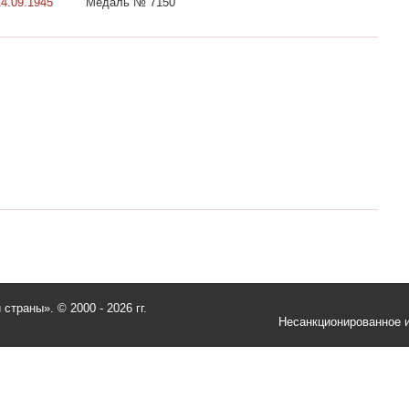
14.09.1945
Медаль № 7150
и страны».
© 2000 - 2026 гг.
Несанкционированное и