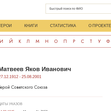
ГЕРОИ
КНИГИ
СТАТИСТИКА
О ПРОЕКТ
И
Й
К
Л
М
Н
О
П
Р
С
Т
У
Ф
Матвеев Яков Иванович
27.12.1912 - 25.08.2001
Герой Советского Союза
ДАТЫ УКАЗОВ