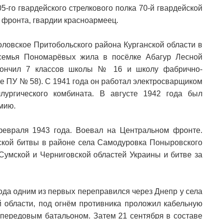
-го гвардейского стрелкового полка 70-й гвардейской
 фронта, гвардии красноармеец.
оловское Притобольского района Курганской области в
 семья Пономарёвых жила в посёлке Абагур Лесной
окончил 7 классов школы № 16 и школу фабрично-
е ПУ № 58). С 1941 года он работал электросварщиком
ллургического комбината. В августе 1942 года был
мию.
февраля 1943 года. Воевал на Центральном фронте.
ской битвы в районе села Самодуровка Поныровского
Сумской и Черниговской областей Украины и битве за
ода одним из первых переправился через Днепр у села
 области, под огнём противника проложил кабельную
 передовым батальоном. Затем 21 сентября в составе