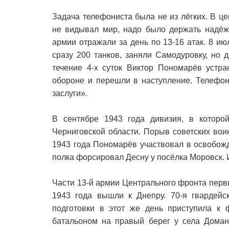
Задача телефониста была не из лёгких. В ц
не видывал мир, надо было держать надёж
армии отражали за день по 13-16 атак. 8 и
сразу 200 танков, заняли Самодуровку, но 
течение 4-х суток Виктор Пономарёв устр
обороне и перешли в наступление. Телефо
заслуги».
В сентябре 1943 года дивизия, в которо
Черниговской области. Порыв советских вои
1943 года Пономарёв участвовал в освобожд
полка форсировал Десну у посёлка Моровск. И
Части 13-й армии Центрального фронта перв
1943 года вышли к Днепру. 70-я гвардейск
подготовки в этот же день приступила к
батальоном на правый берег у села Доман