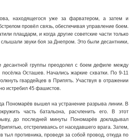
ова, находящегося уже за фарватером, а затем и
бстрелом провёл связь, обеспечивая управление боем.
тили плацдарм, и когда другие советские части только
 слышали звуки боя за Днепром. Это были десантники,
е десантной группы преодолел с боем дефиле между
 посёлка Осташев. Начались жаркие схватки. По 9-11
олкнуть гвардейцев в Припять. Участвуя в отражении
чно истребил 45 фашистов.
ода Пономарёв вышел на устранение разрыва линии. В
ружить часть батальона, расчленить его. В этот
зрыву, до последней минуты Пономарёв докладывал
Припятью, отстреливаясь от наседавшего врага. Затем,
в тыл противника, проведя за собой провод, откуда по