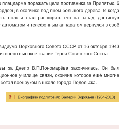
о плацдарма поражать цели противника за Припятью. 6
ардеец в окопчике под пнём большого дерева. И когда
сь полк и стал расширять его на запад, достигнув
с автоматом и телефонным аппаратом вернулся в своё
зидиума Верховного Совета СССР от 16 октября 1943
исвоено высокое звание Героя Советского Союза.
вы за Днепр В.П.Пономарёва закончилась. Он был
ционное училище связи, окончив которое ещё многие
аботал военруком в школе города Подольска.
Биографию подготовил:
Валерий Воробьёв (1964-2013)