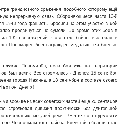
ентре грандиозного сражения, подобного которому ещё
ную непрерывную связь. Обороняющиеся части 13-й
юля 1943 года фашисты бросили на этом участке в бой
далее продвинуться не сумели. Во время этих боёв в
анил 135 повреждений. Советские бойцы выстояли в
нист Пономарёв был награждён медалью «За боевые
й служил Пономарёв, вела бои уже на территории
нов был велик. Все стремились к Днепру. 15 сентября
ении города Нежина, а 18 сентября в составе своего
 вот он, Днепр !
ыми вообще из всех советских частей ещё 20 сентября
ая стрелковая дивизия практически без длительной
 форсированию могучей реки. Вместе со штурмовым
тово Чернобыльского района Киевской области стал