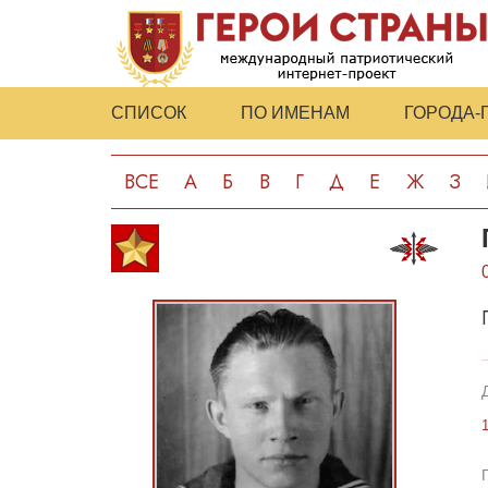
СПИСОК
ПО ИМЕНАМ
ГОРОДА-
ВСЕ
А
Б
В
Г
Д
Е
Ж
З