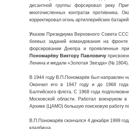
десантной группы форсировал реку При
многочисленных контратак противника. О
корректировал огонь артиллерийских батарей
У
казом Президиума Верховного Совета СССР
боевых заданий командования на фронте
форсировании Днепра и проявленные при
Пономарёву Виктору Павловичу
присвоено
Ленина и медали «Золотая Звезда» (№ 1804).
В 1944 году В.П.Пономарёв был направлен н
Окончил его в 1947 году и до 1968 года
Балтийского флота. С 1968 года подполковн
Московской области. Работал военруком 
Архиве (ЦАМО) большую поисковую работу по
В.П.Пономарёв скончался 4 декабря 1999 год
кладбища.