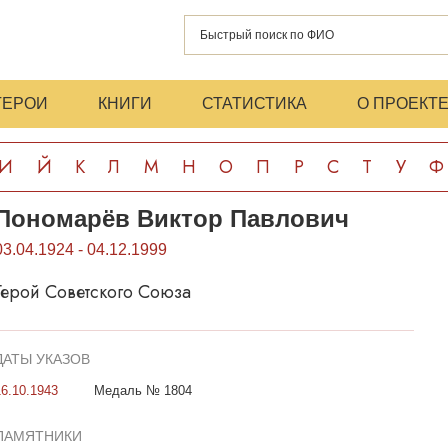
ГЕРОИ
КНИГИ
СТАТИСТИКА
О ПРОЕКТ
И
Й
К
Л
М
Н
О
П
Р
С
Т
У
Ф
Пономарёв Виктор Павлович
03.04.1924 - 04.12.1999
Герой Советского Союза
ДАТЫ УКАЗОВ
16.10.1943
Медаль № 1804
ПАМЯТНИКИ