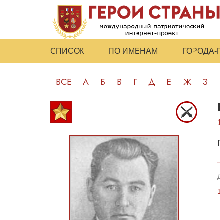
СПИСОК
ПО ИМЕНАМ
ГОРОДА-
ВСЕ
А
Б
В
Г
Д
Е
Ж
З