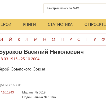
ГЕРОИ
КНИГИ
СТАТИСТИКА
О ПРОЕКТ
И
Й
К
Л
М
Н
О
П
Р
С
Т
У
Ф
Бураков Василий Николаевич
18.03.1915 - 25.10.2004
Герой Советского Союза
ДАТЫ УКАЗОВ
17.10.1943
Медаль № 3619
Орден Ленина № 18347