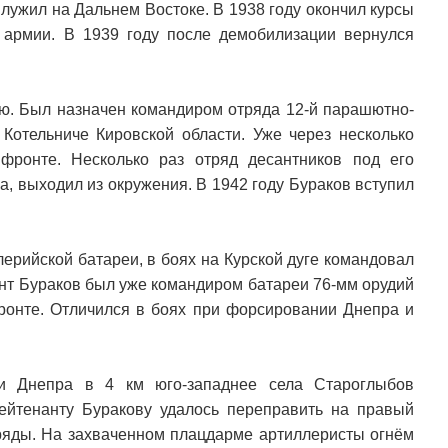
лужил на Дальнем Востоке. В 1938 году окончил курсы
 армии. В 1939 году после демобилизации вернулся
ию. Был назначен командиром отряда 12-й парашютно-
Котельниче Кировской области. Уже через несколько
фронте. Несколько раз отряд десантников под его
, выходил из окружения. В 1942 году Бураков вступил
ерийской батареи, в боях на Курской дуге командовал
ант Бураков был уже командиром батареи 76-мм орудий
фронте. Отличился в боях при форсировании Днепра и
и Днепра в 4 км юго-западнее села Староглыбов
лейтенанту Буракову удалось переправить на правый
аряды. На захваченном плацдарме артиллеристы огнём