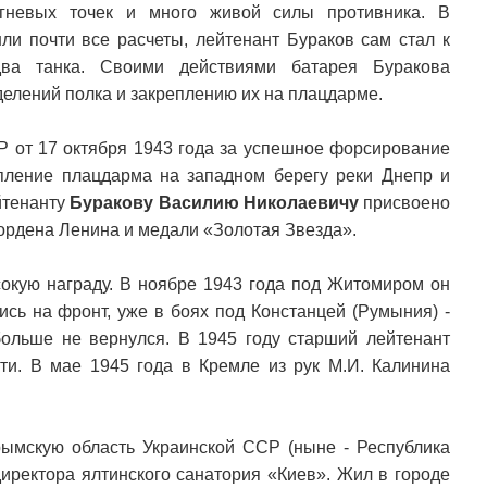
огневых точек и много живой силы противника. В
шли почти все расчеты, лейтенант Бураков сам стал к
ва танка. Своими действиями батарея Буракова
елений полка и закреплению их на плацдарме.
 от 17 октября 1943 года за успешное форсирование
пление плацдарма на западном берегу реки Днепр и
йтенанту
Буракову Василию Николаевичу
присвоено
ордена Ленина и медали «Золотая Звезда».
сокую награду. В ноябре 1943 года под Житомиром он
ись на фронт, уже в боях под Конcтанцей (Румыния) -
больше не вернулся. В 1945 году старший лейтенант
и. В мае 1945 года в Кремле из рук М.И. Калинина
рымскую область Украинской ССР (ныне - Республика
директора ялтинского санатория «Киев». Жил в городе