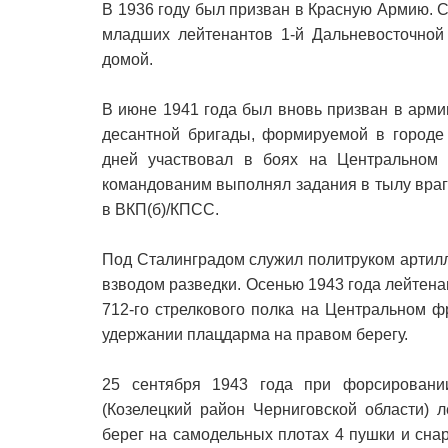
В 1936 году был призван в Красную Армию. С
младших лейтенантов 1-й Дальневосточной
домой.
В июне 1941 года был вновь призван в арм
десантной бригады, формируемой в городе 
дней участвовал в боях на Центральном 
командованим выполнял задания в тылу врага
в ВКП(б)/КПСС.
Под Сталинградом служил политруком артилл
взводом разведки. Осенью 1943 года лейтен
712-го стрелкового полка на Центральном 
удержании плацдарма на правом берегу.
25 сентября 1943 года при форсировани
(Козелецкий район Черниговской области) 
берег на самодельных плотах 4 пушки и сн