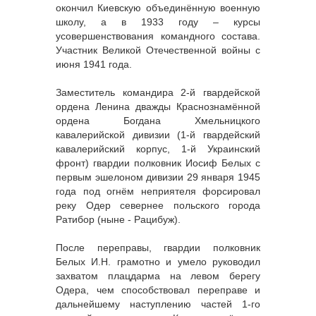
окончил Киевскую объединённую военную
школу, а в 1933 году – курсы
усовершенствования командного состава.
Участник Великой Отечественной войны с
июня 1941 года.
Заместитель командира 2-й гвардейской
ордена Ленина дважды Краснознамённой
ордена Богдана Хмельницкого
кавалерийской дивизии (1-й гвардейский
кавалерийский корпус, 1-й Украинский
фронт) гвардии полковник Иосиф Белых с
первым эшелоном дивизии 29 января 1945
года под огнём неприятеля форсировал
реку Одер севернее польского города
Ратибор (ныне - Рацибуж).
После переправы, гвардии полковник
Белых И.Н. грамотно и умело руководил
захватом плацдарма на левом берегу
Одера, чем способствовал переправе и
дальнейшему наступлению частей 1-го