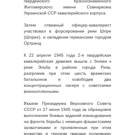
гвардейского Краснознамённого
Житомирского имени Совнаркома
Украинской ССР кавалерийского корпуса.
Затем отважный офицер-кавалерист
участвовал в форсировании реки Шпре
(Шпрее), и овладении германским городом
Ортранд.
К 22 апреля 1945 года 2-я гвардейская
кавалерийская дивизия вышла с боями к
реке Эльба в районе города Риза,
разгромив при этом шесть вражеских
батальонов и освободив два
концентрационных лагеря с советскими
военнопленными.
У
казом Президиума Верховного Совета
СССР от 27 июня 1945 года за образцовое
выполнение боевых заданий командования
на фронте борьбы с немецко-фашистскими
захватчиками и проявленные при этом
мужество и героизм гвардии полковнику