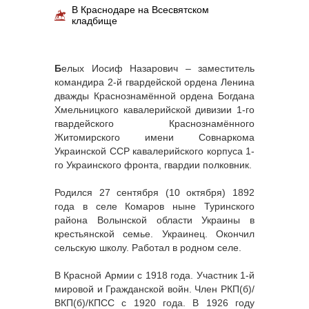
В Краснодаре на Всесвятском
кладбище
Б
елых Иосиф Назарович – заместитель
командира 2-й гвардейской ордена Ленина
дважды Краснознамённой ордена Богдана
Хмельницкого кавалерийской дивизии 1-го
гвардейского Краснознамённого
Житомирского имени Совнаркома
Украинской ССР кавалерийского корпуса 1-
го Украинского фронта, гвардии полковник.
Родился 27 сентября (10 октября) 1892
года в селе Комаров ныне Туринского
района Волынской области Украины в
крестьянской семье. Украинец. Окончил
сельскую школу. Работал в родном селе.
В Красной Армии с 1918 года. Участник 1-й
мировой и Гражданской войн. Член РКП(б)/
ВКП(б)/КПСС с 1920 года. В 1926 году