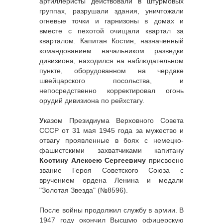
артиллеристы действовали в штурмовых
группах, разрушали здания, уничтожали
огневые точки и гарнизоны в домах и
вместе с пехотой очищали квартал за
кварталом. Капитан Костин, назначенный
командованием начальником разведки
дивизиона, находился на наблюдательном
пункте, оборудованном на чердаке
швейцарского посольства, и
непосредственно корректировал огонь
орудий дивизиона по рейхстагу.
У
казом Президиума Верховного Совета
СССР от 31 мая 1945 года за мужество и
отвагу проявленные в боях с немецко-
фашистскими захватчиками капитану
Костину Алексею Сергеевичу
присвоено
звание Героя Советского Союза с
вручением ордена Ленина и медали
"Золотая Звезда" (№8596).
После войны продолжил службу в армии. В
1947 году окончил Высшую офицерскую