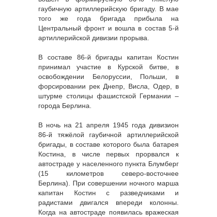
гаубичную артиллерийскую бригаду. В мае
того же года бригада прибыла на
Центральный фронт и вошла в состав 5-й
артиллерийской дивизии прорыва.
В составе 86-й бригады капитан Костин
принимал участие в Курской битве, в
освобождении Белоруссии, Польши, в
форсировании рек Днепр, Висла, Одер, в
штурме столицы фашистской Германии –
города Берлина.
В ночь на 21 апреля 1945 года дивизион
86-й тяжёлой гаубичной артиллерийской
бригады, в составе которого была батарея
Костина, в числе первых прорвался к
автостраде у населенного пункта Блумберг
(15 километров северо-восточнее
Берлина). При совершении ночного марша
капитан Костин с разведчиками и
радистами двигался впереди колонны.
Когда на автостраде появилась вражеская