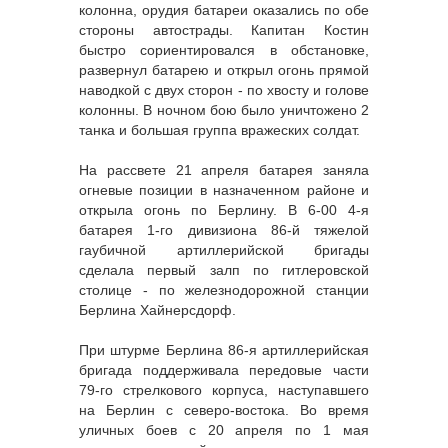
колонна, орудия батареи оказались по обе
стороны автострады. Капитан Костин
быстро сориентировался в обстановке,
развернул батарею и открыл огонь прямой
наводкой с двух сторон - по хвосту и голове
колонны. В ночном бою было уничтожено 2
танка и большая группа вражеских солдат.
На рассвете 21 апреля батарея заняла
огневые позиции в назначенном районе и
открыла огонь по Берлину. В 6-00 4-я
батарея 1-го дивизиона 86-й тяжелой
гаубичной артиллерийской бригады
сделала первый залп по гитлеровской
столице - по железнодорожной станции
Берлина Хайнерсдорф.
При штурме Берлина 86-я артиллерийская
бригада поддерживала передовые части
79-го стрелкового корпуса, наступавшего
на Берлин с северо-востока. Во время
уличных боев с 20 апреля по 1 мая