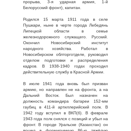
прорыва, 3-я ударная армия, 1-й
Белорусский фронт), капитан.
Родился 15 марта 1911 года в селе
Пушкари, ныне в черте города Лебедянь
Липецкой области в семье
железнодорожного служащего. Русский.
Окончил Новосибирский институт
народного хозяйства. Работал в
Новосибирском облторготделе, руководил
отделом подготовки и распределения
кадров. В 1938-1940 годах проходил
действительную службу в Красной Армии.
В июле 1941 года вновь был призван
армию, но направлен не на фронта, а на
Дальний Восток. Был назначен на
должность командира батареи 152-мм
гаубиц в 411-й артиллерийский полк. В
1942 году вступил в ВКП(б). В феврале
1943 года полк снялся с позиций и убыл на
фронт. В городе Уральске (Казахстан) он
вошел в формируемую 86-ю тяжёлую