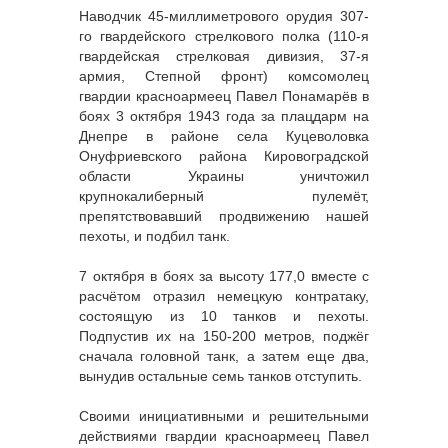
Наводчик 45-миллиметрового орудия 307-
го гвардейского стрелкового полка (110-я
гвардейская стрелковая дивизия, 37-я
армия, Степной фронт) комсомолец
гвардии красноармеец Павел Понамарёв в
боях 3 октября 1943 года за плацдарм на
Днепре в районе села Куцеволовка
Онуфриевского района Кировоградской
области Украины уничтожил
крупнокалиберный пулемёт,
препятствовавший продвижению нашей
пехоты, и подбил танк.
7 октября в боях за высоту 177,0 вместе с
расчётом отразил немецкую контратаку,
состоящую из 10 танков и пехоты.
Подпустив их на 150-200 метров, поджёг
сначала головной танк, а затем еще два,
вынудив остальные семь танков отступить.
Своими инициативными и решительными
действиями гвардии красноармеец Павел