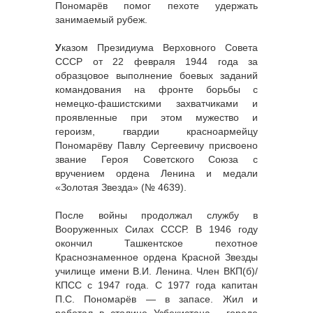
Пономарёв помог пехоте удержать
занимаемый рубеж.
У
казом Президиума Верховного Совета
СССР от 22 февраля 1944 года за
образцовое выполнение боевых заданий
командования на фронте борьбы с
немецко-фашистскими захватчиками и
проявленные при этом мужество и
героизм, гвардии красноармейцу
Пономарёву Павлу Сергеевичу присвоено
звание Героя Советского Союза с
вручением ордена Ленина и медали
«Золотая Звезда» (№ 4639).
После войны продолжал службу в
Вооруженных Силах СССР. В 1946 году
окончил Ташкентское пехотное
Краснознаменное ордена Красной Звезды
училище имени В.И. Ленина. Член ВКП(б)/
КПСС с 1947 года. С 1977 года капитан
П.С. Пономарёв — в запасе. Жил и
работал в столице Узбекистана - городе